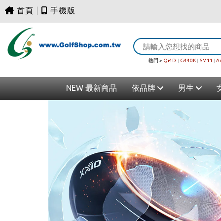
首頁
|
手機版
熱門 >
Qi4D
|
G440K
|
SM11
|
A
NEW 最新商品
依品牌
男生