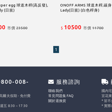
uper egg 球道木桿(高反發),
ONOFF ARMS 球道木桿,碳身L
dy (日規)
Lady(日規) (白色桿身)
00
10500
市價
23500
市價
11700
$
1
800-008-
服務諮詢
0
聯絡我們
國內宅配
 高爾夫假期 - 免付費
常見問題集 FAQ
宜花東
關於退換貨
* 皆
週五 8:30 ~ 17:30
* 實