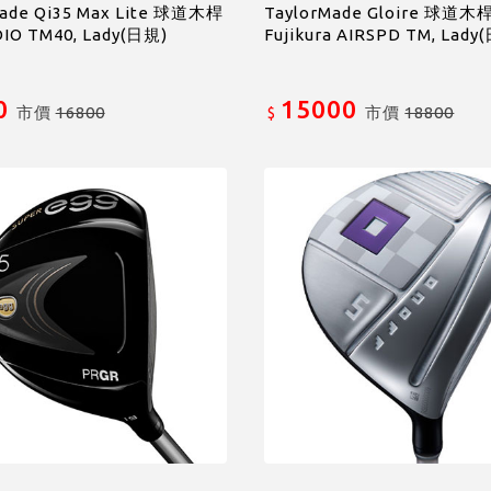
Made Qi35 Max Lite 球道木桿
TaylorMade Gloire 球道木
IO TM40, Lady(日規)
Fujikura AIRSPD TM, Lady
0
15000
市價
16800
市價
18800
$