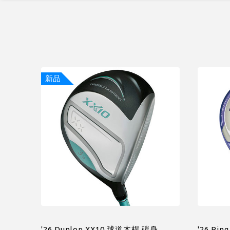
新品
'26 Dunlop XX10 球道木桿,碳身
'26 Pi