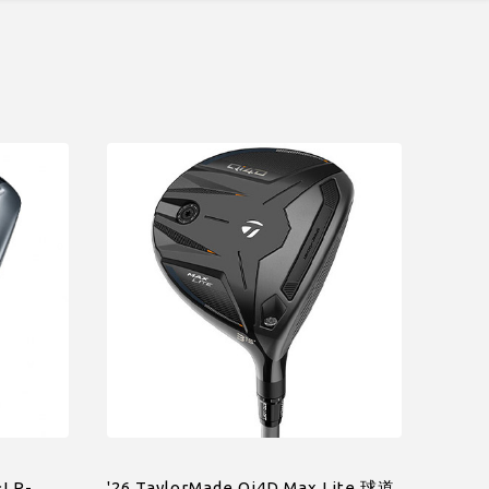
LP-
'26 TaylorMade Qi4D Max Lite 球道