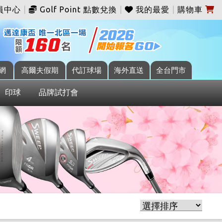
員中心
|
Golf Point 點數兌換
|
我的最愛
|
購物車
網
高爾夫假期
代訂球場
海外直送
全台門市
印球
品牌試打會