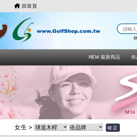
回首頁
熱
NEW 最新商品
依
女生 >
確定