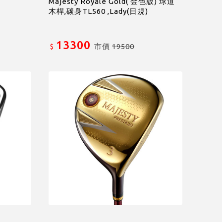
Majesty Royale Gold( 金色版) 球道
木桿,碳身TL560 ,Lady(日規)
13300
市價
19500
$