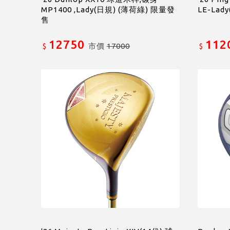
MP1400 ,Lady(日規) (薄荷綠) 限量發
LE-Lad
售
12750
112
市價
17000
$
$