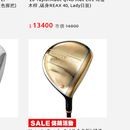
/藍色握把)
木桿 ,碳身REAX 40, Lady日規)
13400
市價
16800
$