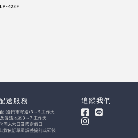
P-423F
追蹤我們
配送服務
 (含門市寄送) 3 ~ 5 工作天
及偏遠地區 3 ~ 7 工作天
不含周末六日及國定假日
際出貨依訂單量調整提前或延後