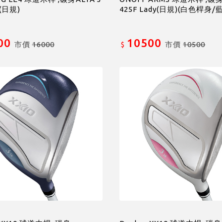
y(日規)
425F Lady(日規)(白色桿身
00
10500
市價
16000
市價
10500
$