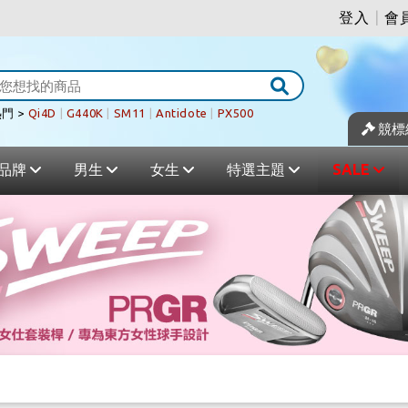
登入
|
會
門 >
Qi4D
|
G440K
|
SM11
|
Antidote
|
PX500
競標
品牌
男生
女生
特選主題
SALE