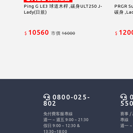
Ping G LE3 球道木桿 ,碳身ULT250 J-
PRGR S
Lady(日規)
碳身 ,La
10560
120
市價
16000
$
$
0800-025-
0
802
55
免付費客服專線
賽事 /
週一 ~ 週五 9:00 ~ 21:30
專線
假日 9:00 ~ 12:30 &
週一 ~ 
13:30~18:00