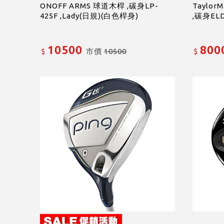
ONOFF ARMS 球道木桿 ,碳身LP-
Taylor
425F ,Lady(日規)(白色桿身)
,碳身ELD
10500
800
市價
10500
$
$