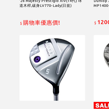
'26 Majesty Prestigio XIV(14代) 球
Dunlop
道木桿,碳身LV770-Lady(日規)
MP1400
120
購物車優惠價!
$
$