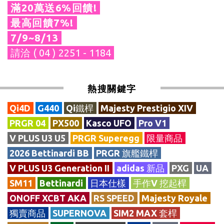
滿20萬送6%回饋!
最高回饋7%!
7/9~8/13
請洽 ( 04 ) 2251 - 1184
熱搜關鍵字
Qi4D
G440
Qi鐵桿
Majesty Prestigio XIV
PRGR 04
PX500
Kasco UFO
Pro V1
V PLUS U3 U5
PRGR Superegg
限量商品
2026 Bettinardi BB
PRGR 旗艦鐵桿
V PLUS U3 Generation II
adidas 新品
PXG
UA
SM11
Bettinardi
日本仕樣
手作V 挖起桿
ONOFF XCBT AKA
RS SPEED
Majesty Royale
獨賣商品
SUPERNOVA
SIM2 MAX 套桿