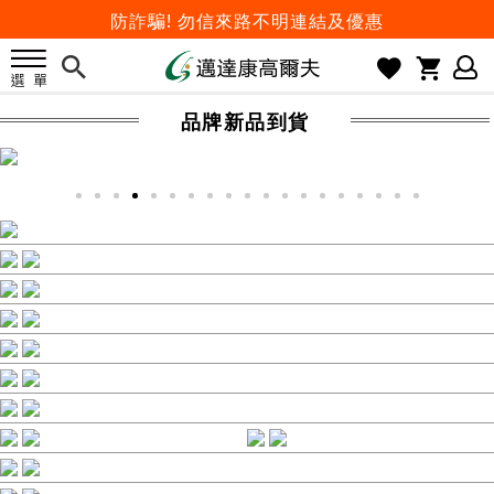
防詐騙! 勿信來路不明連結及優惠
歡迎體驗公益店Friends Screen模擬器
刷台新卡滿 $6000 分 3 期 0 利率
品牌新品到貨
Golf Point 會員回饋積點
消費滿 $2000 享免運
Happy Father's Day
父親節優惠實施中
2026邁達康盃 開始受理報名
7月份 門市免費試打日程 已公佈!
防詐騙! 勿信來路不明連結及優惠
歡迎體驗公益店Friends Screen模擬器
刷台新卡滿 $6000 分 3 期 0 利率
Golf Point 會員回饋積點
消費滿 $2000 享免運