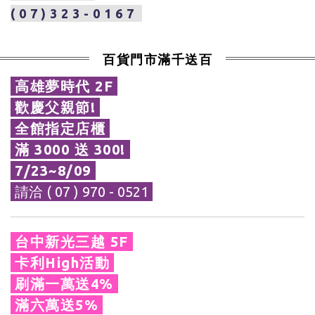
(07)323-0167
百貨門市滿千送百
高雄夢時代 2F
歡慶父親節!
全館指定店櫃
滿 3000 送 300!
7/23~8/09
請洽 ( 07 ) 970 - 0521
台中新光三越 5F
卡利High活動
刷滿一萬送4%
滿六萬送5%