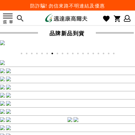
歡迎體驗公益店Friends Screen模擬器
刷台新卡滿 $6000 分 3 期 0 利率
Golf Point 會員回饋積點
品牌新品到貨
消費滿 $2000 享免運
Happy Father's Day
父親節優惠實施中
2026邁達康盃 開始受理報名
7月份 門市免費試打日程 已公佈!
防詐騙! 勿信來路不明連結及優惠
歡迎體驗公益店Friends Screen模擬器
刷台新卡滿 $6000 分 3 期 0 利率
Golf Point 會員回饋積點
消費滿 $2000 享免運