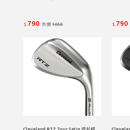
790
790
市價
1050
$
$
Cleveland RTZ Tour Satin 挖起桿,
Clevela