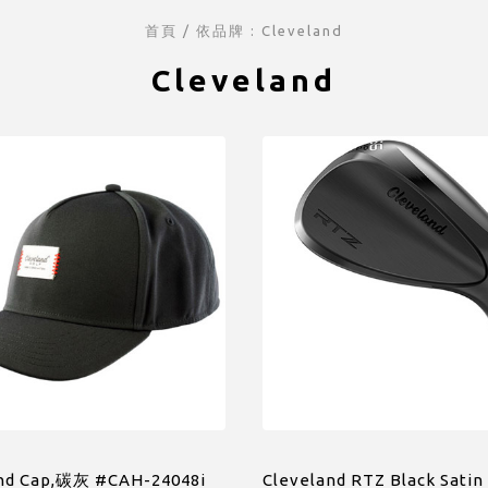
首頁
/ 依品牌 : Cleveland
Cleveland
nd Cap,碳灰 #CAH-24048i
Cleveland RTZ Black Sat