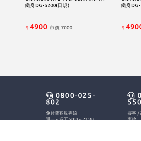
鐵身DG-S200(日規)
鐵身DG-
4900
490
市價
7000
$
$
0800-025-
0
802
55
免付費客服專線
賽事 /
週一 ~ 週五 9:00 ~ 21:30
專線
假日 9:00 ~ 12:30 &
週一 ~ 
13:30~18:00