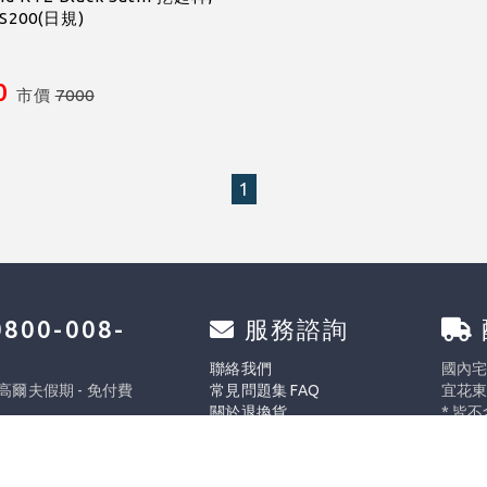
S200(日規)
0
市價
7000
1
800-008-
服務諮詢
0
聯絡我們
國內宅配
 高爾夫假期 - 免付費
常見問題集 FAQ
宜花東
關於退換貨
* 皆
週五 8:30 ~ 17:30
* 實