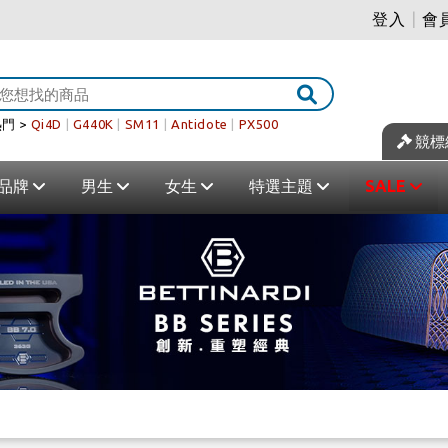
登入
|
會
門 >
Qi4D
|
G440K
|
SM11
|
Antidote
|
PX500
競標
品牌
男生
女生
特選主題
SALE