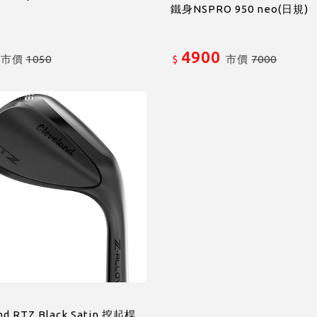
鐵身NSPRO 950 neo(日規)
4900
市價
1050
市價
7000
$
nd RTZ Black Satin 挖起桿,