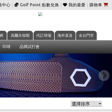
員中心
|
Golf Point 點數兌換
|
我的最愛
|
購物車
網
高爾夫假期
代訂球場
海外直送
全台門市
印球
品牌試打會