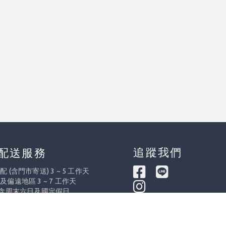
追蹤我們
配送服務
 (含門市寄送) 3 ~ 5 工作天
及偏遠地區 3 ~ 7 工作天
不含周末六日及國定假日
際出貨依訂單量調整提前或延後