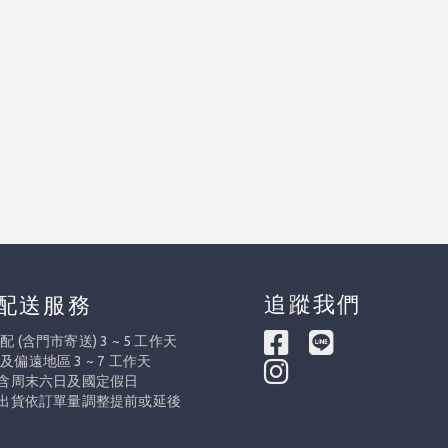
追蹤我們
配送服務
 (含門市寄送) 3 ~ 5 工作天
及偏遠地區 3 ~ 7 工作天
不含周末六日及國定假日
際出貨依訂單量調整提前或延後