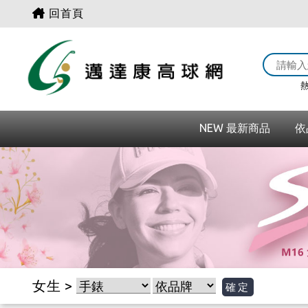
回首頁
熱
NEW 最新商品
依
女生 >
確定