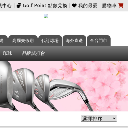
員中心
|
Golf Point 點數兌換
|
我的最愛
|
購物車
網
高爾夫假期
代訂球場
海外直送
全台門市
印球
品牌試打會