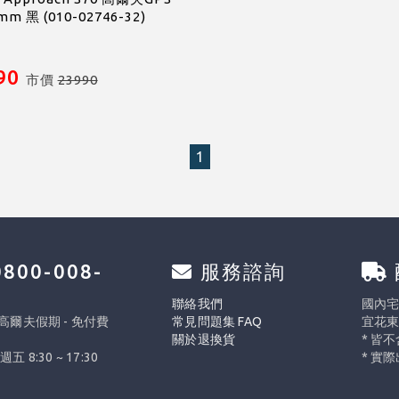
mm 黑 (010-02746-32)
90
市價
23990
1
800-008-
服務諮詢
0
聯絡我們
國內宅配
 高爾夫假期 - 免付費
常見問題集 FAQ
宜花東
關於退換貨
* 皆
週五 8:30 ~ 17:30
* 實