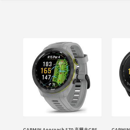
GARMIN Approach S70 高爾夫GPS
GARMIN