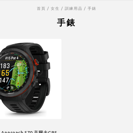
首頁
/ 女生 /
訓練用品
/
手錶
手錶
 Approach S70 高爾夫GPS