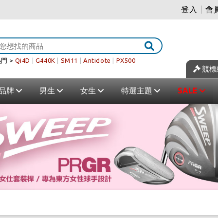
登入
|
會
門 >
Qi4D
|
G440K
|
SM11
|
Antidote
|
PX500
競標
品牌
男生
女生
特選主題
SALE