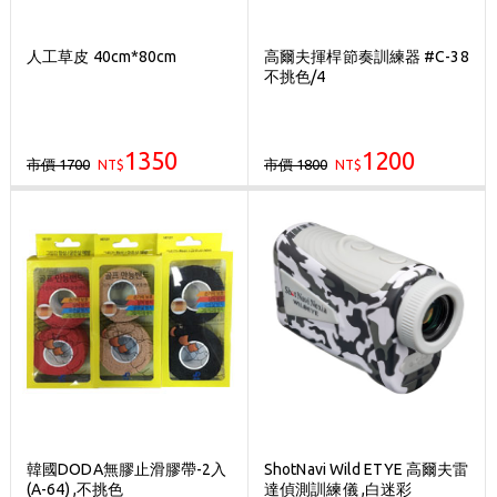
人工草皮 40cm*80cm
高爾夫揮桿節奏訓練器 #C-38
不挑色/4
1350
1200
市價 1700
市價 1800
NT$
NT$
韓國DODA無膠止滑膠帶-2入
ShotNavi Wild ETYE 高爾夫雷
(A-64) ,不挑色
達偵測訓練儀 ,白迷彩