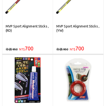
MVP Sport Alignment Sticks ,
MVP Sport Alignment Sticks ,
(RD)
(YW)
700
700
市價 950
市價 950
NT$
NT$