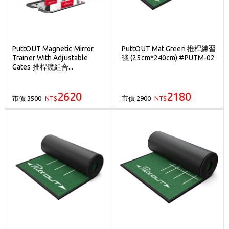
PuttOUT Magnetic Mirror
PuttOUT Mat Green 推桿練習
Trainer With Adjustable
毯 (25cm*240cm) #PUTM-02
Gates 推桿鏡組合...
2620
2180
市價 3500
市價 2900
NT$
NT$