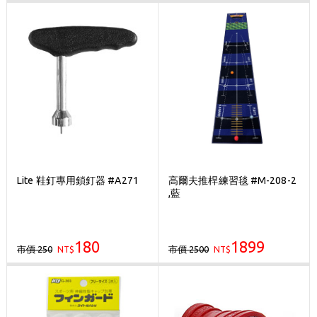
Lite 鞋釘專用鎖釘器 #A271
高爾夫推桿練習毯 #M-208-2
,藍
180
1899
市價 250
市價 2500
NT$
NT$