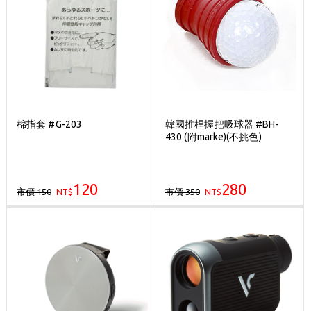
棉指套 #G-203
韓國推桿握把吸球器 #BH-
430 (附marke)(不挑色)
120
280
市價 150
市價 350
NT$
NT$