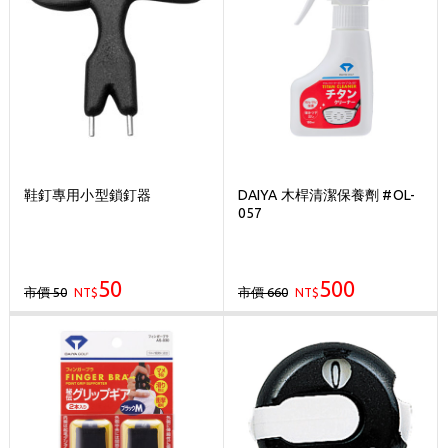
鞋釘專用小型鎖釘器
DAIYA 木桿清潔保養劑 #OL-
057
50
500
市價 50
市價 660
NT$
NT$