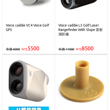
Voice caddie VC4 Voice Golf
Voice caddie L5 Golf Laser
GPS
Rangefinder With Slope 雷射
測距儀
5500
8500
市價 6000
市價 11000
NT$
NT$