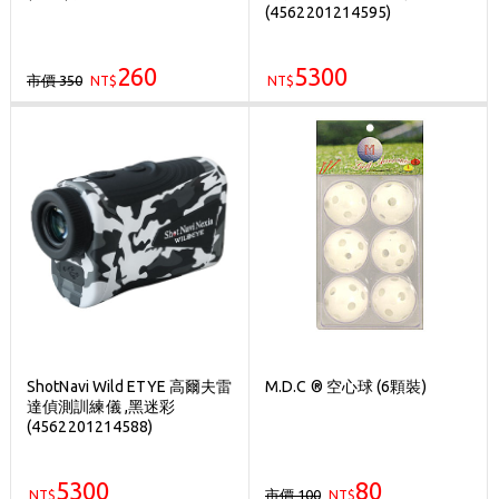
(4562201214595)
260
5300
市價 350
NT$
NT$
ShotNavi Wild ETYE 高爾夫雷
M.D.C ® 空心球 (6顆裝)
達偵測訓練儀 ,黑迷彩
(4562201214588)
5300
80
市價 100
NT$
NT$