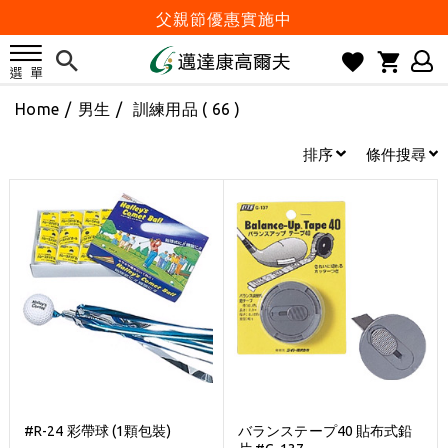
父親節優惠實施中
2026邁達康盃 開始受理報名
7月份 門市免費試打日程 已公佈!
Home
/
男生
/
訓練用品
( 66 )
防詐騙! 勿信來路不明連結及優惠
歡迎體驗公益店Friends Screen模擬器
排序
條件搜尋
刷台新卡滿 $6000 分 3 期 0 利率
Golf Point 會員回饋積點
消費滿 $2000 享免運
Happy Father's Day
父親節優惠實施中
2026邁達康盃 開始受理報名
7月份 門市免費試打日程 已公佈!
防詐騙! 勿信來路不明連結及優惠
#R-24 彩帶球 (1顆包裝)
バランステープ40 貼布式鉛
歡迎體驗公益店Friends Screen模擬器