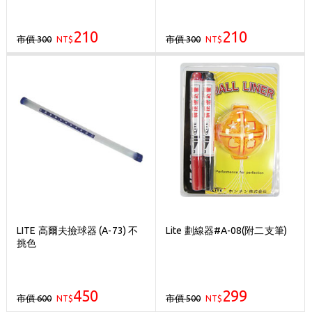
210
210
市價 300
市價 300
NT$
NT$
LITE 高爾夫撿球器 (A-73) 不
Lite 劃線器#A-08(附二支筆)
挑色
450
299
市價 600
市價 500
NT$
NT$