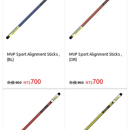
MVP Sport Alignment Sticks ,
MVP Sport Alignment Sticks ,
(BL)
(OR)
700
700
市價 950
市價 950
NT$
NT$