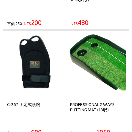
片 #G-137
刷台新卡滿 $6000 分 3 期 0 利率
Golf Point 會員回饋積點
200
480
市價 250
NT$
消費滿 $2000 享免運
NT$
G-267 固定式護腕
PROFESSIONAL 2 WAYS
PUTTING MAT (13呎)