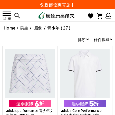
父親節優惠實施中
2026邁達康盃 開始受理報名
7月份 門市免費試打日程 已公佈!
Home
/
男生
/
服飾
/
青少年
( 27 )
防詐騙! 勿信來路不明連結及優惠
歡迎體驗公益店Friends Screen模擬器
排序
條件搜尋
刷台新卡滿 $6000 分 3 期 0 利率
Golf Point 會員回饋積點
消費滿 $2000 享免運
Happy Father's Day
父親節優惠實施中
2026邁達康盃 開始受理報名
7月份 門市免費試打日程 已公佈!
防詐騙! 勿信來路不明連結及優惠
adidas performance 青少年女
adidas Core Performance
歡迎體驗公益店Friends Screen模擬器