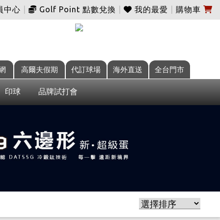
員中心
|
Golf Point 點數兌換
|
我的最愛
|
購物車
網
高爾夫假期
代訂球場
海外直送
全台門市
印球
品牌試打會