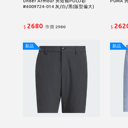
Under Armour 男短袖POLO衫
PUMA 男
#6009724-014 灰/白/黑(版型偏大)
2680
262
市價
2980
$
$
新品
新品