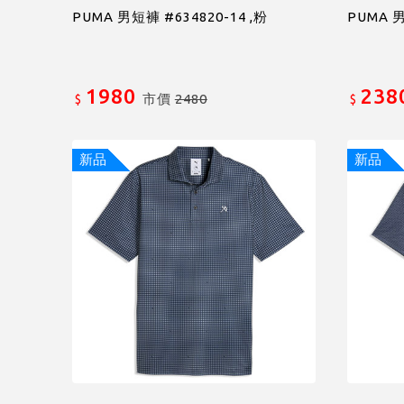
PUMA 男短褲 #634820-14 ,粉
PUMA 男
1980
238
市價
2480
$
$
新品
新品