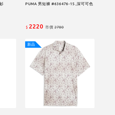
O衫
PUMA 男短褲 #636476-15 ,深可可色
)
2220
市價
2780
$
新品