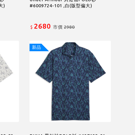
大)
#6009724-101 ,白(版型偏大)
2680
市價
2980
$
新品