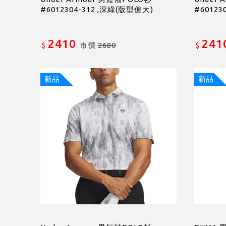
#6012304-312 ,深綠(版型偏大)
#60123
2410
241
市價
2680
$
$
新品
新品