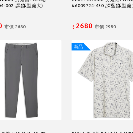
04-002 ,黑(版型偏大)
#6009724-430 ,深藍(版型偏
0
2680
市價
2680
市價
2980
$
新品