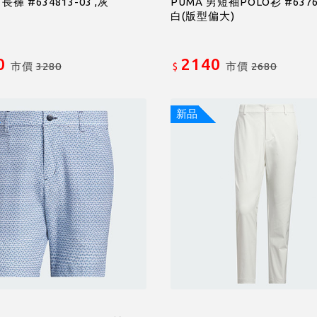
長褲 #634813-03 ,灰
PUMA 男短袖POLO衫 #63769
白(版型偏大)
0
2140
市價
3280
市價
2680
$
新品