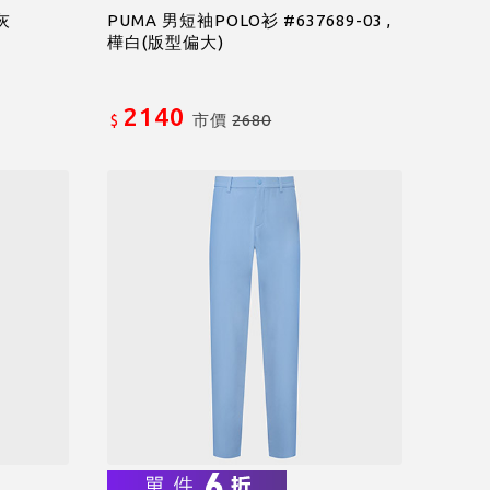
,灰
PUMA 男短袖POLO衫 #637689-03 ,
樺白(版型偏大)
2140
市價
2680
$