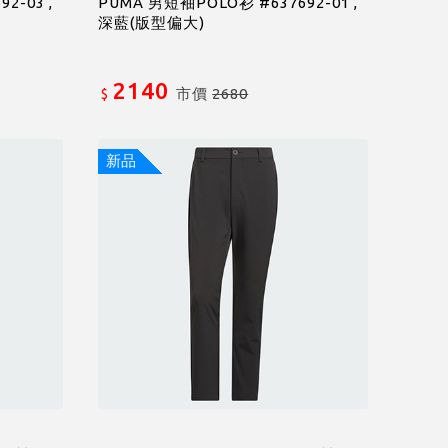
2-03 ,
PUMA 男短袖POLO衫 #637692-01 ,
深藍(版型偏大)
2140
市價
2680
$
新品