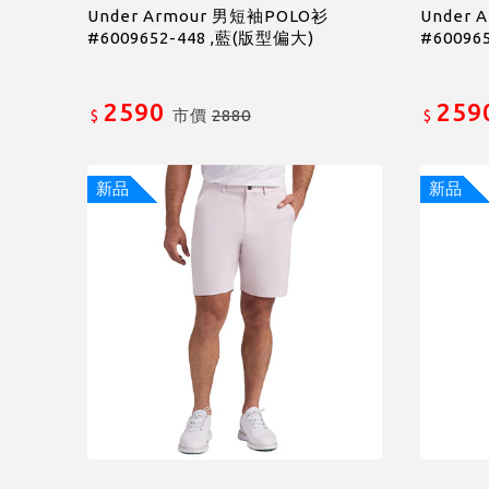
Under Armour 男短袖POLO衫
Under 
#6009652-448 ,藍(版型偏大)
#60096
2590
259
市價
2880
$
$
新品
新品