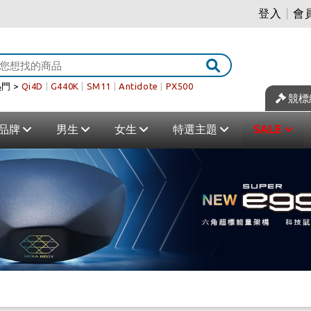
登入
|
會
門 >
Qi4D
|
G440K
|
SM11
|
Antidote
|
PX500
競標
品牌
男生
女生
特選主題
SALE