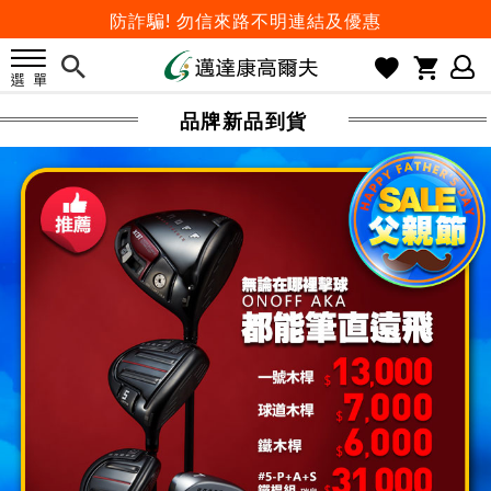
歡迎體驗公益店Friends Screen模擬器
刷台新卡滿 $6000 分 3 期 0 利率
Golf Point 會員回饋積點
品牌新品到貨
消費滿 $2000 享免運
Happy Father's Day
父親節優惠實施中
2026邁達康盃 開始受理報名
7月份 門市免費試打日程 已公佈!
防詐騙! 勿信來路不明連結及優惠
歡迎體驗公益店Friends Screen模擬器
刷台新卡滿 $6000 分 3 期 0 利率
Golf Point 會員回饋積點
消費滿 $2000 享免運