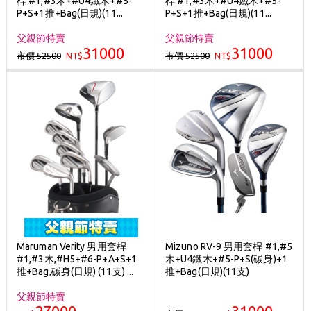
桿 #1,#3木+#U4鐵木+#5-
桿 #1,#3木+#U4鐵木+#5-
歡迎體驗公益店Friends Screen模擬器
P+S+1推+Bag(日規)(11...
P+S+1推+Bag(日規)(11...
刷台新卡滿 $6000 分 3 期 0 利率
父親節特賣
父親節特賣
31000
31000
市價 52500
市價 52500
NT$
Golf Point 會員回饋積點
NT$
消費滿 $2000 享免運
Maruman Verity 男用套桿
Mizuno RV-9 男用套桿 #1,#5
#1,#3木,#H5+#6-P+A+S+1
木+U4鐵木+#5-P+S(碳身)+1
推+Bag,碳身(日規) (11支) ...
推+Bag(日規)(11支)
父親節特賣