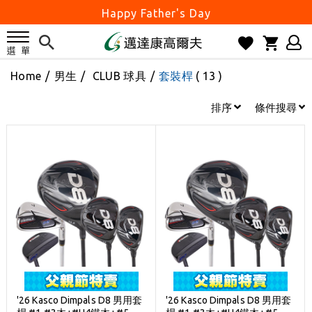
Happy Father's Day
父親節優惠實施中
2026邁達康盃 開始受理報名
Home
/
男生
/
CLUB 球具
/
套裝桿
( 13 )
7月份 門市免費試打日程 已公佈!
防詐騙! 勿信來路不明連結及優惠
排序
條件搜尋
歡迎體驗公益店Friends Screen模擬器
刷台新卡滿 $6000 分 3 期 0 利率
Golf Point 會員回饋積點
消費滿 $2000 享免運
Happy Father's Day
父親節優惠實施中
2026邁達康盃 開始受理報名
7月份 門市免費試打日程 已公佈!
'26 Kasco Dimpals D8 男用套
'26 Kasco Dimpals D8 男用套
防詐騙! 勿信來路不明連結及優惠