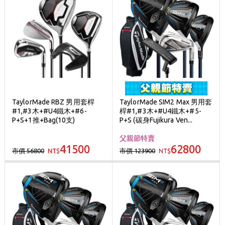
TaylorMade RBZ 男用套桿
TaylorMade SIM2 Max 男用套
#1,#3木+#U4鐵木+#6-
桿#1,#3木+#U4鐵木+#5-
P+S+1推+Bag(10支)
P+S (碳身Fujikura Ven...
父親節特賣
41500
62800
市價 56800
市價 123900
NT$
NT$