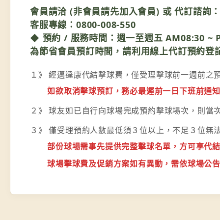
會員請洽 (非會員請先加入會員) 或 代訂諮詢
客服專線：0800-008-550
◆ 預約 / 服務時間：週一至週五 AM08:30 ~ PM1
為節省會員預訂時間，請利用線上代訂預約登記
１》 經邁達康代結擊球費，僅受理擊球前一週前之
如欲取消擊球預訂，務必最遲前一日下班前通知
２》 球友如已自行向球場完成預約擊球場次，則當
３》 僅受理預約人數最低須３位以上，不足３位無
部份球場需事先提供完整擊球名單，方可享代結 
球場擊球費及促銷方案如有異動，需依球場公