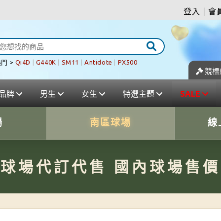
登入
|
會
門 >
Qi4D
|
G440K
|
SM11
|
Antidote
|
PX500
競標
品牌
男生
女生
特選主題
SALE
場
南區球場
線
球場代訂代售 國內球場售