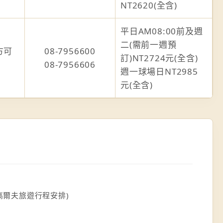
NT2620(全含)
平日AM08:00前及週
二(需前一週預
方可
08-7956600
訂)NT2724元(全含)
08-7956606
週一球場日NT2985
元(全含)
爾夫旅遊行程安排)