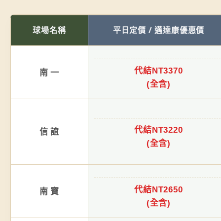
球場名稱
平日定價 / 邁達康優惠價
代結NT3370
南 一
(全含)
代結NT3220
信 誼
(全含)
代結NT2650
南 寶
(全含)