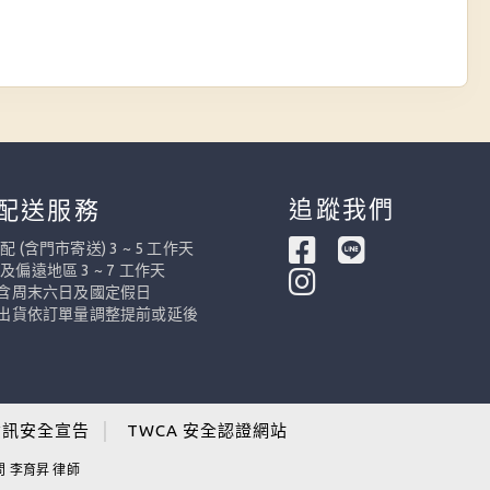
追蹤我們
配送服務
 (含門市寄送) 3 ~ 5 工作天
及偏遠地區 3 ~ 7 工作天
不含周末六日及國定假日
際出貨依訂單量調整提前或延後
資訊安全宣告
│
TWCA 安全認證網站
問 李育昇 律師