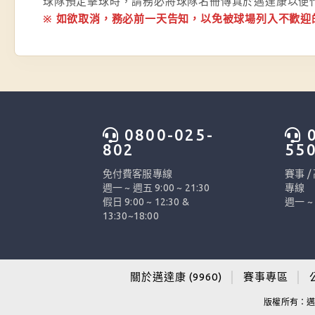
球隊預定擊球時，請務必將球隊名冊傳真於邁達康以便
※ 如欲取消，務必前一天告知，以免被球場列入不歡迎
0800-025-
0
802
55
免付費客服專線
賽事 /
週一 ~ 週五 9:00 ~ 21:30
專線
假日 9:00 ~ 12:30 &
週一 ~ 
13:30~18:00
關於邁達康 (9960)
│
賽事專區
│
版權所有：邁達