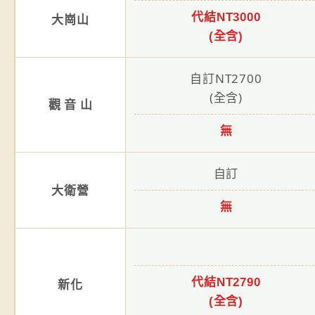
代結NT3000
大崗山
(全含)
自訂NT2700
(全含)
觀 音 山
無
自訂
大衛營
無
代結NT2790
新化
(全含)