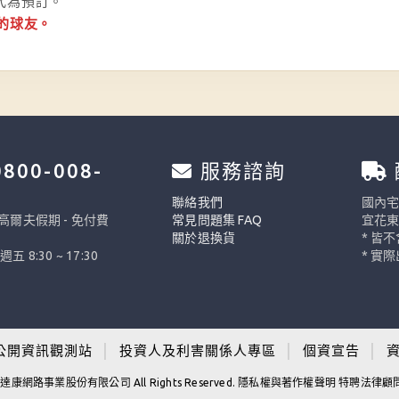
代為預訂。
的球友。
800-008-
服務諮詢
0
聯絡我們
國內宅配
 高爾夫假期 - 免付費
常見問題集 FAQ
宜花東
關於退換貨
* 皆
週五 8:30 ~ 17:30
* 實
公開資訊觀測站
│
投資人及利害關係人專區
│
個資宣告
│
康網路事業股份有限公司 All Rights Reserved. 隱私權與著作權聲明 特聘法律顧