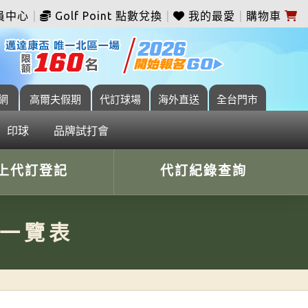
員中心
|
Golf Point 點數兌換
|
我的最愛
|
購物車
網
高爾夫假期
代訂球場
海外直送
全台門市
印球
品牌試打會
上代訂登記
代訂紀錄查詢
價一覽表