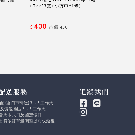
+Tee*3支+小方巾*1條)
400
市價
450
$
追蹤我們
配送服務
 (含門市寄送) 3 ~ 5 工作天
及偏遠地區 3 ~ 7 工作天
不含周末六日及國定假日
際出貨依訂單量調整提前或延後