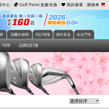
員中心
|
Golf Point 點數兌換
|
我的最愛
|
購物車
網
高爾夫假期
代訂球場
海外直送
全台門市
印球
品牌試打會