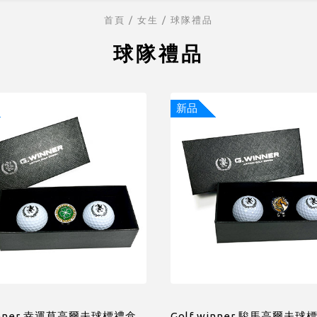
首頁
/ 女生 /
球隊禮品
球隊禮品
新品
winner 幸運草高爾夫球標禮盒
Golf winner 駿馬高爾夫