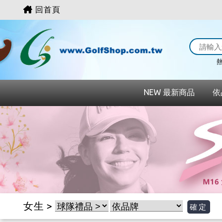
回首頁
熱
NEW 最新商品
依
女生 >
確定