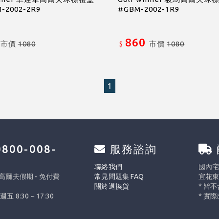
-2002-2R9
#GBM-2002-1R9
860
市價
1080
市價
1080
$
1
800-008-
服務諮詢
0
聯絡我們
國內宅配
 高爾夫假期 - 免付費
常見問題集 FAQ
宜花東
關於退換貨
* 皆
週五 8:30 ~ 17:30
* 實