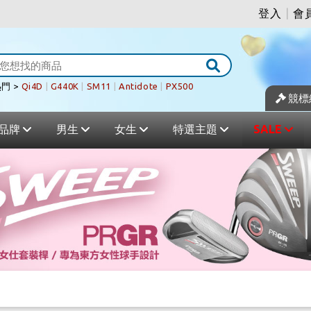
登入
|
會
門 >
Qi4D
|
G440K
|
SM11
|
Antidote
|
PX500
競標
品牌
男生
女生
特選主題
SALE