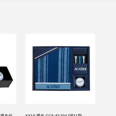
球標禮盒組
XX10 禮盒 GGF-F1204 (球*1顆