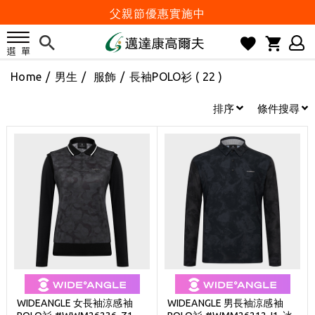
父親節優惠實施中
2026邁達康盃 開始受理報名
7月份 門市免費試打日程 已公佈!
Home
/
男生
/
服飾
/
長袖POLO衫
( 22 )
防詐騙! 勿信來路不明連結及優惠
歡迎體驗公益店Friends Screen模擬器
排序
條件搜尋
刷台新卡滿 $6000 分 3 期 0 利率
Golf Point 會員回饋積點
消費滿 $2000 享免運
Happy Father's Day
父親節優惠實施中
2026邁達康盃 開始受理報名
7月份 門市免費試打日程 已公佈!
防詐騙! 勿信來路不明連結及優惠
WIDEANGLE 女長袖涼感袖
WIDEANGLE 男長袖涼感袖
歡迎體驗公益店Friends Screen模擬器