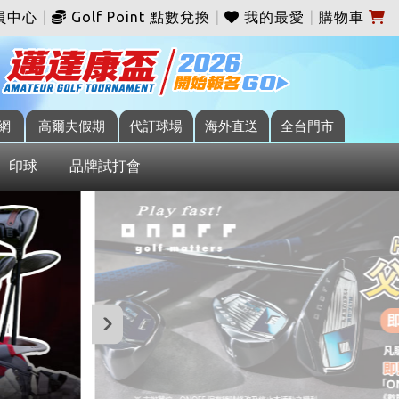
員中心
|
Golf Point 點數兌換
|
我的最愛
|
購物車
網
高爾夫假期
代訂球場
海外直送
全台門市
印球
品牌試打會