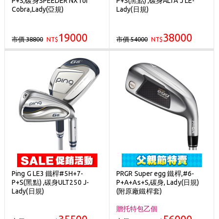
P+S,碳身SPEEDER NX for
P+S(黑點) ,碳身ALTA J LE-
歡迎體驗公益店Friends Screen模擬器
Cobra,Lady(亞規)
Lady(日規)
刷台新卡滿 $6000 分 3 期 0 利率
19000
38000
市價 38800
市價 54000
NT$
Golf Point 會員回饋積點
NT$
消費滿 $2000 享免運
Ping G LE3 鐵桿#5H+7-
PRGR Super egg 鐵桿,#6-
P+S(黑點) ,碳身ULT250 J-
P+A+As+S,碳身, Lady(日規)
Lady(日規)
(附原廠鐵桿套)
贈托特包乙個