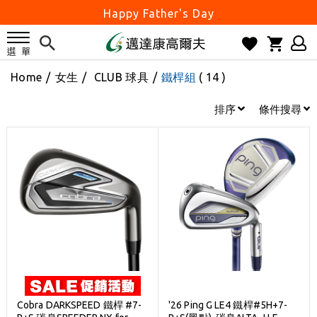
Happy Father's Day
父親節優惠實施中
2026邁達康盃 開始受理報名
Home
/
女生
/
CLUB 球具
/
鐵桿組
( 14 )
7月份 門市免費試打日程 已公佈!
防詐騙! 勿信來路不明連結及優惠
排序
條件搜尋
歡迎體驗公益店Friends Screen模擬器
刷台新卡滿 $6000 分 3 期 0 利率
Golf Point 會員回饋積點
消費滿 $2000 享免運
Happy Father's Day
父親節優惠實施中
2026邁達康盃 開始受理報名
7月份 門市免費試打日程 已公佈!
Cobra DARKSPEED 鐵桿 #7-
'26 Ping G LE4 鐵桿#5H+7-
防詐騙! 勿信來路不明連結及優惠