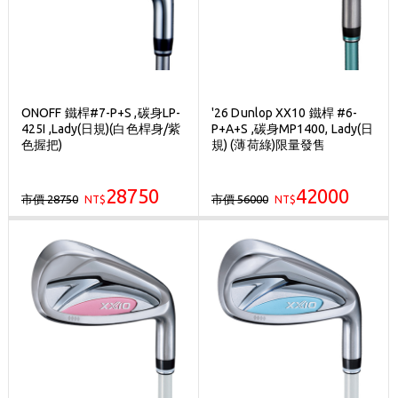
ONOFF 鐵桿#7-P+S ,碳身LP-
'26 Dunlop XX10 鐵桿 #6-
425I ,Lady(日規)(白色桿身/紫
P+A+S ,碳身MP1400, Lady(日
色握把)
規) (薄荷綠)限量發售
28750
42000
市價 28750
市價 56000
NT$
NT$