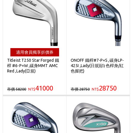
適用會員獨享折價券
Titleist T250 Star Forged 鐵
ONOFF 鐵桿#7-P+S ,碳身LP-
桿 #6-P+W ,碳身MMT AMC
425I ,Lady(日規)(白色桿身/紅
Red ,Lady(亞規)
色握把)
41000
28750
市價 58200
市價 28750
NT$
NT$