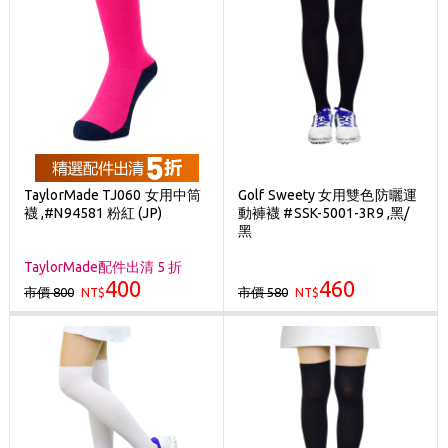
TaylorMade TJ060 女用中筒
Golf Sweety 女用雙色防曬運
襪 ,#N94581 粉紅 (JP)
動褲襪 #SSK-5001-3R9 ,黑/
黑
TaylorMade配件出清 5 折
400
460
市價 800
市價 580
NT$
NT$