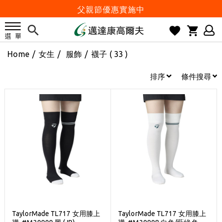
父親節優惠實施中
2026邁達康盃 開始受理報名
7月份 門市免費試打日程 已公佈!
Home
/
女生
/
服飾
/
襪子
( 33 )
防詐騙! 勿信來路不明連結及優惠
歡迎體驗公益店Friends Screen模擬器
排序
條件搜尋
刷台新卡滿 $6000 分 3 期 0 利率
Golf Point 會員回饋積點
消費滿 $2000 享免運
Happy Father's Day
父親節優惠實施中
2026邁達康盃 開始受理報名
7月份 門市免費試打日程 已公佈!
防詐騙! 勿信來路不明連結及優惠
TaylorMade TL717 女用膝上
TaylorMade TL717 女用膝上
歡迎體驗公益店Friends Screen模擬器