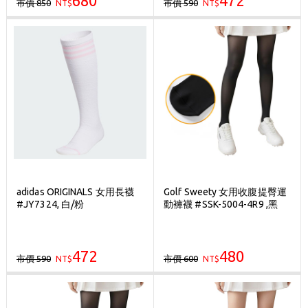
680
472
市價 850
市價 590
NT$
NT$
adidas ORIGINALS 女用長襪
Golf Sweety 女用收腹提臀運
#JY7324, 白/粉
動褲襪 #SSK-5004-4R9 ,黑
472
480
市價 590
市價 600
NT$
NT$