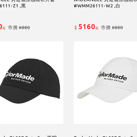
111-Z1 ,黑
#WMM26111-W2 ,白
0
5160
市價
6880
市價
6880
$
起
起