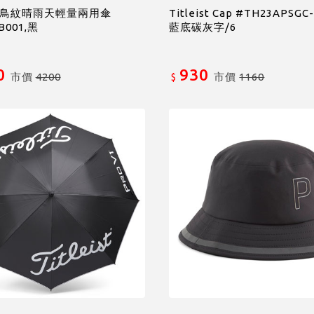
o千鳥紋晴雨天輕量兩用傘
Titleist Cap #TH23APSGC
B001,黑
藍底碳灰字/6
0
930
市價
4200
市價
1160
$