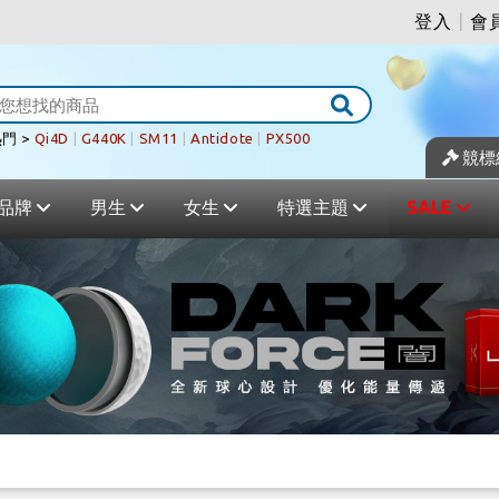
登入
|
會
門 >
Qi4D
|
G440K
|
SM11
|
Antidote
|
PX500
競標
品牌
男生
女生
特選主題
SALE