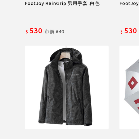
FootJoy RainGrip 男用手套 ,白色
FootJo
530
530
市價
640
$
$