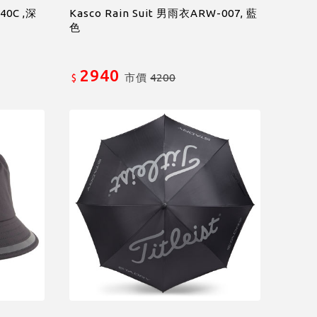
-40C ,深
Kasco Rain Suit 男雨衣ARW-007, 藍
色
2940
市價
4200
$