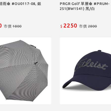
晴雨傘 #OU0117-08, 銀
PRGR Golf 單層傘 #PRUM-
251(BW1541) 黑/白
0
2250
市價
1800
市價
2800
$