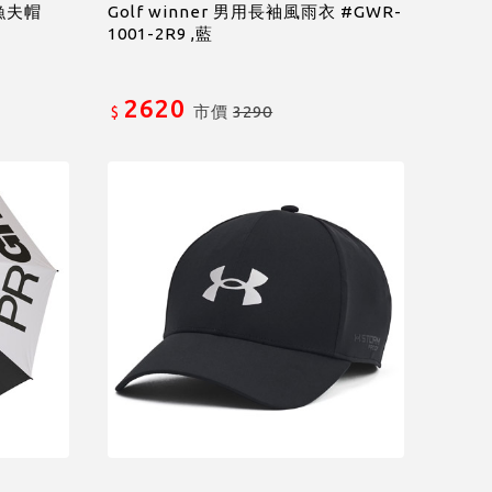
雨漁夫帽
Golf winner 男用長袖風雨衣 #GWR-
1001-2R9 ,藍
2620
市價
3290
$