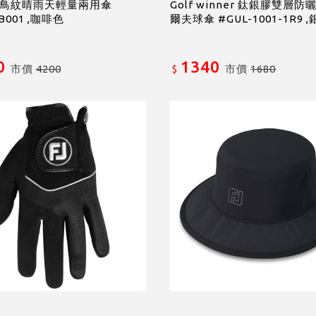
o千鳥紋晴雨天輕量兩用傘
Golf winner 鈦銀膠雙層
B001 ,咖啡色
爾夫球傘 #GUL-1001-1R9 ,
0
1340
市價
4200
市價
1680
$