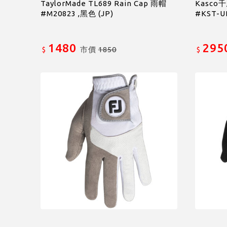
TaylorMade TL689 Rain Cap 雨帽
Kasc
#M20823 ,黑色 (JP)
#KST-U
1480
295
市價
1850
$
$