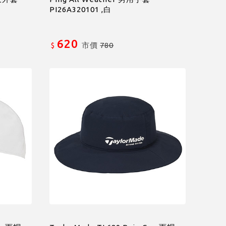
PI26A320101 ,白
620
市價
780
$