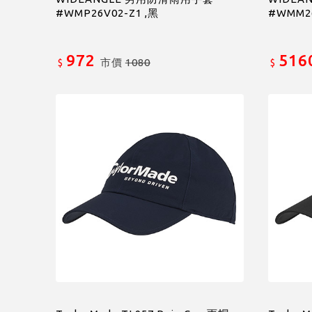
#WMP26V02-Z1 ,黑
#WMM26
972
516
市價
1080
$
$