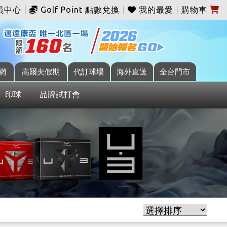
員中心
|
Golf Point 點數兌換
|
我的最愛
|
購物車
網
高爾夫假期
代訂球場
海外直送
全台門市
印球
品牌試打會