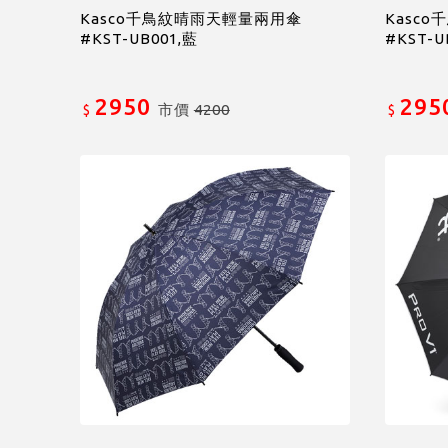
Kasco千鳥紋晴雨天輕量兩用傘
Kasc
#KST-UB001,藍
#KST-U
2950
295
市價
4200
$
$