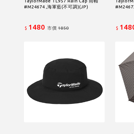
TaylorMade TL957 Rain Cap 雨帽
TaylorM
#M24674 ,海軍藍(不可調)(JP)
#M2467
1480
148
市價
1850
$
$