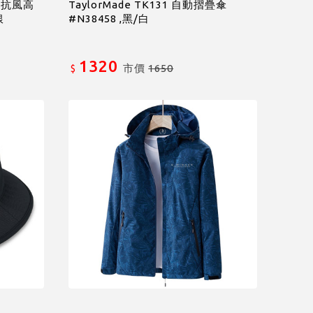
防曬抗風高
TaylorMade TK131 自動摺疊傘
銀
#N38458 ,黑/白
1320
市價
1650
$