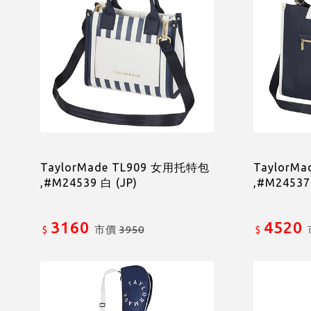
TaylorMade TL909 女用托特包
TaylorM
,#M24539 白 (JP)
,#M24537
3160
4520
市價
3950
$
$