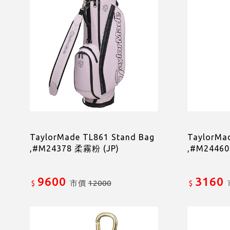
TaylorMade TL861 Stand Bag
TaylorM
,#M24378 柔霧粉 (JP)
,#M2446
9600
3160
市價
12000
$
$