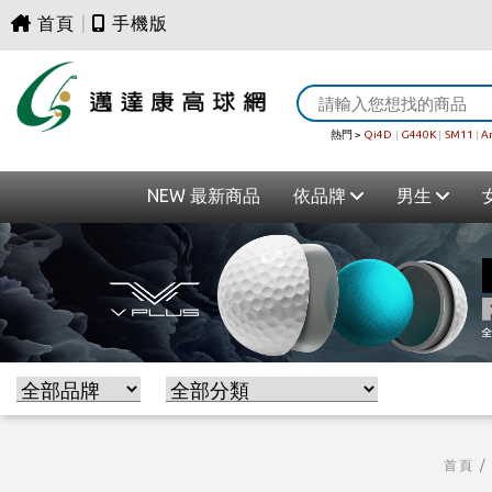
首頁
|
手機版
熱門 >
Qi4D
|
G440K
|
SM11
|
A
NEW 最新商品
依品牌
男生
首頁
/