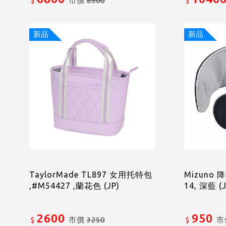
市價
8500
$
$
新品
新品
TaylorMade TL897 女用托特包
Mizuno 
,#M54427 ,蘭花色 (JP)
14, 深藍 (J
2600
950
市價
3250
市
$
$