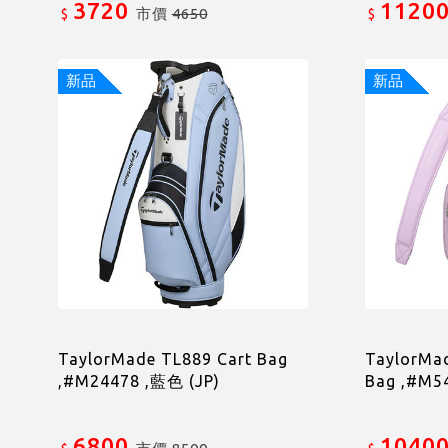
3720
1120
市價
4650
$
$
新品
新品
TaylorMade TL889 Cart Bag
TaylorMad
,#M24478 ,藍色 (JP)
Bag ,#M5
6800
1040