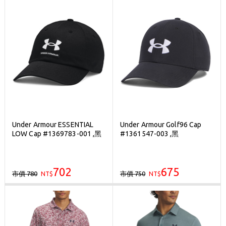
Under Armour ESSENTIAL
Under Armour Golf96 Cap
LOW Cap #1369783-001 ,黑
#1361547-003 ,黑
702
675
市價 780
市價 750
NT$
NT$