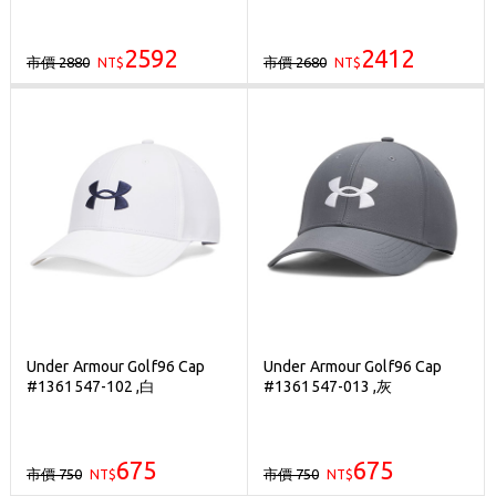
2592
2412
市價 2880
市價 2680
NT$
NT$
Under Armour Golf96 Cap
Under Armour Golf96 Cap
#1361547-102 ,白
#1361547-013 ,灰
675
675
市價 750
市價 750
NT$
NT$