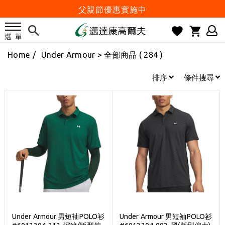
父親節優惠實施中
2026邁達康盃 開始受理報名
7月份 門市免費試打日程 已公佈!
Home
/
Under Armour
> 全部商品 ( 284 )
防詐騙! 勿信來路不明連結及優惠
歡迎體驗公益店Friends Screen模擬器
排序
條件搜尋
刷台新卡滿 $6000 分 3 期 0 利率
Golf Point 會員回饋積點
消費滿 $2000 享免運
Happy Father's Day
父親節優惠實施中
2026邁達康盃 開始受理報名
7月份 門市免費試打日程 已公佈!
防詐騙! 勿信來路不明連結及優惠
Under Armour 男短袖POLO衫
Under Armour 男短袖POLO衫
歡迎體驗公益店Friends Screen模擬器