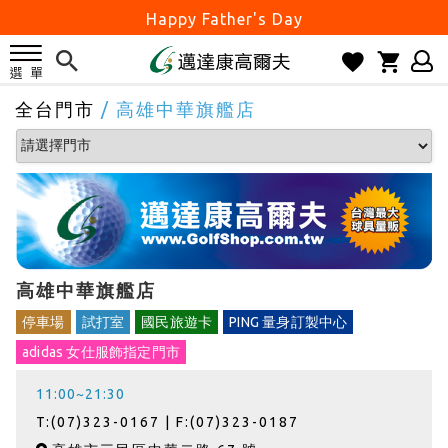
Happy Father's Day
父親節優惠實施中
2026邁達康盃 開始受理報名
全台門市
/ 高雄中華旗艦店
7月份 門市免費試打日程 已公佈!
防詐騙! 勿信來路不明連結及優惠
歡迎體驗公益店Friends Screen模擬器
刷台新卡滿 $6000 分 3 期 0 利率
Golf Point 會員回饋積點
消費滿 $2000 享免運
高雄中華旗艦店
Happy Father's Day
停車場
試打室
國民旅遊卡
PING 量身訂製中心
父親節優惠實施中
adidas 女仕服飾指定門市
2026邁達康盃 開始受理報名
11:00~21:30
7月份 門市免費試打日程 已公佈!
T:(07)323-0167 | F:(07)323-0187
防詐騙! 勿信來路不明連結及優惠