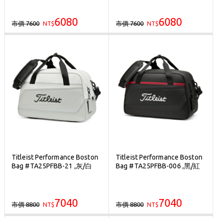
6080
6080
市價 7600
市價 7600
NT$
NT$
Titleist Performance Boston
Titleist Performance Boston
Bag #TA25PFBB-21 ,灰/白
Bag #TA25PFBB-006 ,黑/紅
7040
7040
市價 8800
市價 8800
NT$
NT$