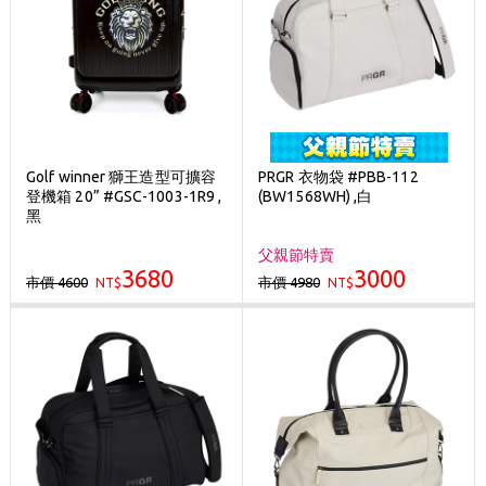
Golf winner 獅王造型可擴容
PRGR 衣物袋 #PBB-112
登機箱 20” #GSC-1003-1R9 ,
(BW1568WH) ,白
黑
父親節特賣
3680
3000
市價 4600
市價 4980
NT$
NT$