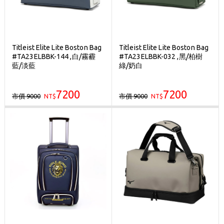
Titleist Elite Lite Boston Bag
Titleist Elite Lite Boston Bag
#TA23ELBBK-144 ,白/霧霾
#TA23ELBBK-032 ,黑/柏樹
藍/淡藍
綠/奶白
7200
7200
市價 9000
市價 9000
NT$
NT$