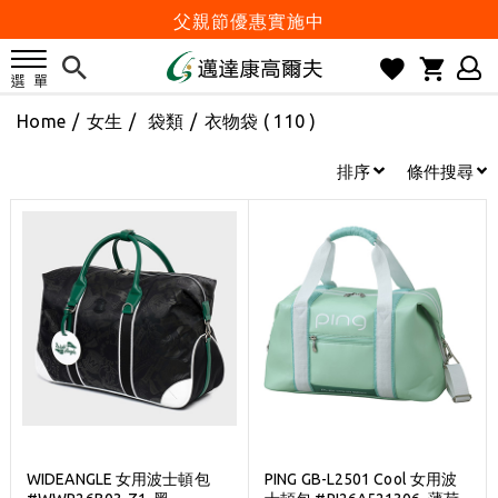
父親節優惠實施中
2026邁達康盃 開始受理報名
7月份 門市免費試打日程 已公佈!
Home
/
女生
/
袋類
/
衣物袋
( 110 )
防詐騙! 勿信來路不明連結及優惠
歡迎體驗公益店Friends Screen模擬器
排序
條件搜尋
刷台新卡滿 $6000 分 3 期 0 利率
Golf Point 會員回饋積點
消費滿 $2000 享免運
Happy Father's Day
父親節優惠實施中
2026邁達康盃 開始受理報名
7月份 門市免費試打日程 已公佈!
防詐騙! 勿信來路不明連結及優惠
WIDEANGLE 女用波士頓包
PING GB-L2501 Cool 女用波
歡迎體驗公益店Friends Screen模擬器