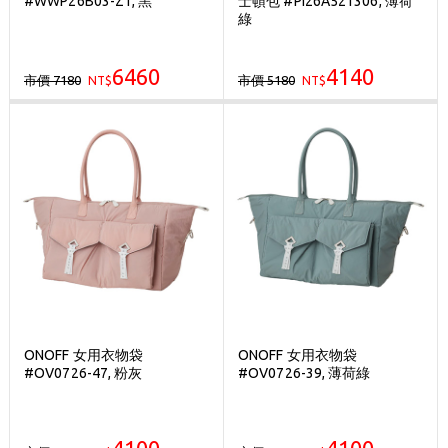
#WWP26B03-Z1, 黑
士頓包 #PI26A521306, 薄荷
刷台新卡滿 $6000 分 3 期 0 利率
綠
Golf Point 會員回饋積點
6460
4140
市價 7180
市價 5180
NT$
消費滿 $2000 享免運
NT$
ONOFF 女用衣物袋
ONOFF 女用衣物袋
#OV0726-47, 粉灰
#OV0726-39, 薄荷綠