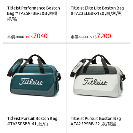
Titleist Performance Boston
Titleist Elite Lite Boston Bag
Bag #TA25PFBB-30B ,柏樹
#TA23ELBBK-120 ,白/灰/黑
綠/黑
7040
7200
市價 8800
市價 9000
NT$
NT$
Titleist Pursuit Boston Bag
Titleist Pursuit Boston Bag
#TA25PSBB-41 ,藍/白
#TA25PSBB-22 ,灰/碳黑