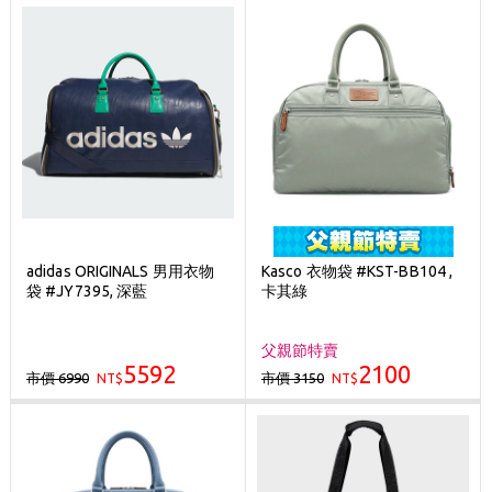
adidas ORIGINALS 男用衣物
Kasco 衣物袋 #KST-BB104 ,
袋 #JY7395, 深藍
卡其綠
父親節特賣
5592
2100
市價 6990
市價 3150
NT$
NT$