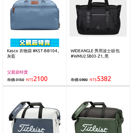
Kasco 衣物袋 #KST-BB104 ,
WIDEANGLE 男用波士頓包
灰藍
#WMU25B03-Z1, 黑
父親節特賣
2100
5382
市價 3150
市價 5980
NT$
NT$