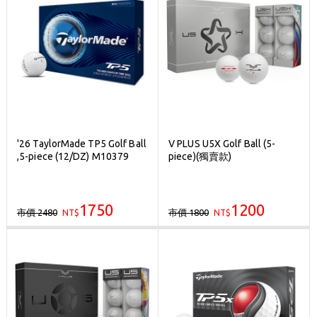
'26 TaylorMade TP5 Golf Ball
V PLUS U5X Golf Ball (5-
,5-piece (12/DZ) M10379
piece)(獨賣款)
1750
1200
市價 2480
市價 1800
NT$
NT$