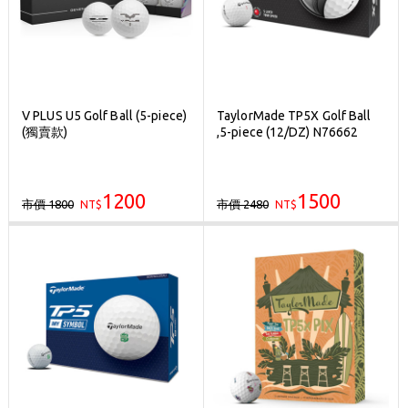
V PLUS U5 Golf Ball (5-piece)
TaylorMade TP5X Golf Ball
(獨賣款)
,5-piece (12/DZ) N76662
1200
1500
市價 1800
市價 2480
NT$
NT$