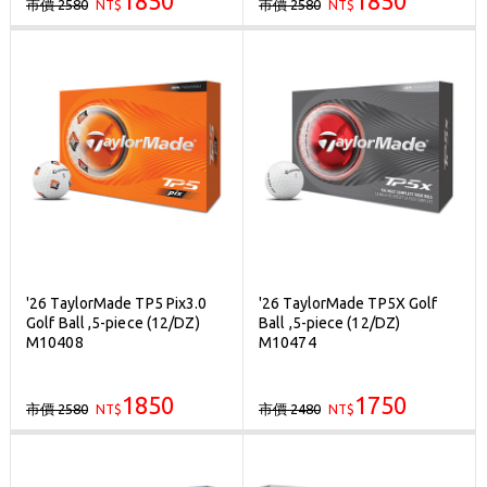
1850
1850
市價 2580
市價 2580
NT$
NT$
'26 TaylorMade TP5 Pix3.0
'26 TaylorMade TP5X Golf
Golf Ball ,5-piece (12/DZ)
Ball ,5-piece (12/DZ)
M10408
M10474
1850
1750
市價 2580
市價 2480
NT$
NT$