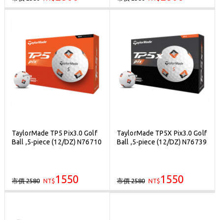
TaylorMade TP5 Pix3.0 Golf
TaylorMade TP5X Pix3.0 Golf
Ball ,5-piece (12/DZ) N76710
Ball ,5-piece (12/DZ) N76739
1550
1550
市價 2580
市價 2580
NT$
NT$