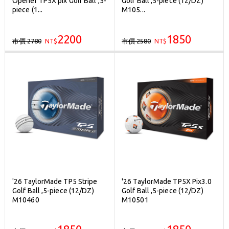
Opener TP5X pix Golf Ball ,5-
Golf Ball ,5-piece (12/DZ)
刷台新卡滿 $6000 分 3 期 0 利率
piece (1...
M105...
Golf Point 會員回饋積點
2200
1850
市價 2780
市價 2580
NT$
消費滿 $2000 享免運
NT$
'26 TaylorMade TP5 Stripe
'26 TaylorMade TP5X Pix3.0
Golf Ball ,5-piece (12/DZ)
Golf Ball ,5-piece (12/DZ)
M10460
M10501