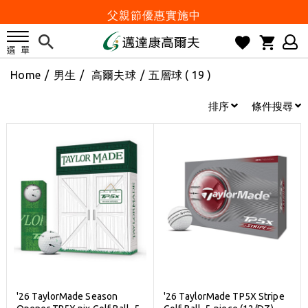
父親節優惠實施中
2026邁達康盃 開始受理報名
7月份 門市免費試打日程 已公佈!
Home
/
男生
/
高爾夫球
/
五層球
( 19 )
防詐騙! 勿信來路不明連結及優惠
歡迎體驗公益店Friends Screen模擬器
排序
條件搜尋
刷台新卡滿 $6000 分 3 期 0 利率
Golf Point 會員回饋積點
消費滿 $2000 享免運
Happy Father's Day
父親節優惠實施中
2026邁達康盃 開始受理報名
7月份 門市免費試打日程 已公佈!
防詐騙! 勿信來路不明連結及優惠
'26 TaylorMade Season
'26 TaylorMade TP5X Stripe
歡迎體驗公益店Friends Screen模擬器