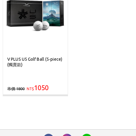
V PLUS U5 Golf Ball (5-piece)
(獨賣款)
1050
市價 1800
NT$