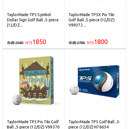
TaylorMade TP5 Symbol
TaylorMade TP5X Pix Tiki
Dollar Sign Golf Ball ,5-piece
Golf Ball ,5-piece (12/DZ)
(12/DZ...
V99372 ...
1850
1800
市價 2580
市價 2780
NT$
NT$
TaylorMade TP5 Pix Tiki Golf
TaylorMade TP5 Golf Ball ,5-
Ball ,5-piece (12/DZ) V99370
piece (12/DZ) N76634