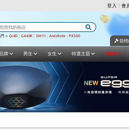
登入
|
會
門 >
Qi4D
|
G440K
|
SM11
|
Antidote
|
PX500
競標
品牌
男生
女生
特選主題
SALE