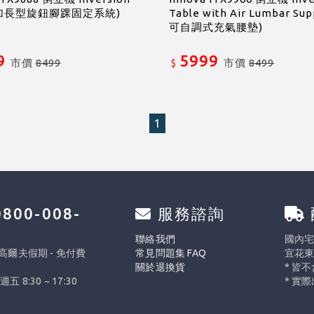
 (加長型旋鈕腳踝固定系統)
Table with Air Lumbar Sup
可自調式充氣腰墊)
9
5999
市價
8499
市價
8499
$
1
800-008-
服務諮詢
0
聯絡我們
國內宅配
 高爾夫假期 - 免付費
常見問題集 FAQ
宜花東
關於退換貨
* 皆
週五 8:30 ~ 17:30
* 實