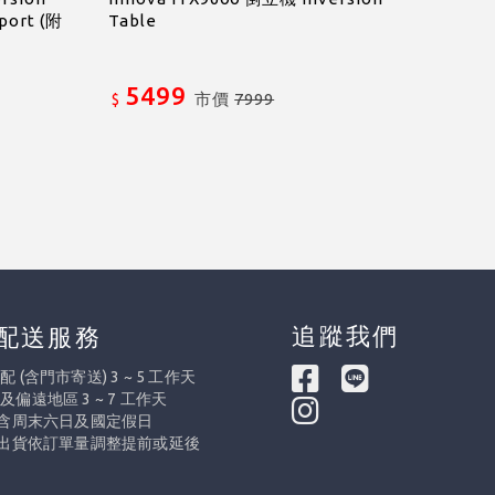
port (附
Table
5499
市價
7999
$
追蹤我們
配送服務
 (含門市寄送) 3 ~ 5 工作天
及偏遠地區 3 ~ 7 工作天
不含周末六日及國定假日
際出貨依訂單量調整提前或延後