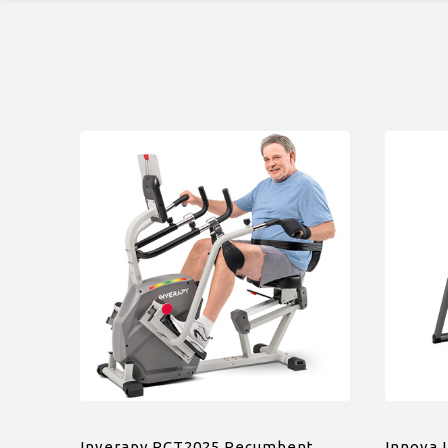
Inverapy RCT2025 Recumbent
Innova 