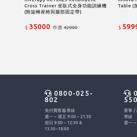
Cross Trainer 坐臥式全身功能訓練機
Table
(附旋轉座椅與腿部固定帶)
35000
599
市價
42000
$
$
0800-025-
0
802
55
免付費客服專線
賽事 /
週一 ~ 週五 9:00 ~ 21:30
專線
假日 9:00 ~ 12:30 &
週一 ~ 
13:30~18:00