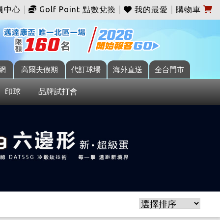
員中心
|
Golf Point 點數兌換
|
我的最愛
|
購物車
網
高爾夫假期
代訂球場
海外直送
全台門市
印球
品牌試打會