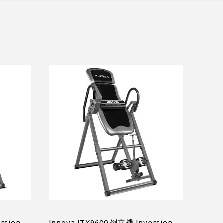
rsion
Innova ITX9600 倒立機 Inversion