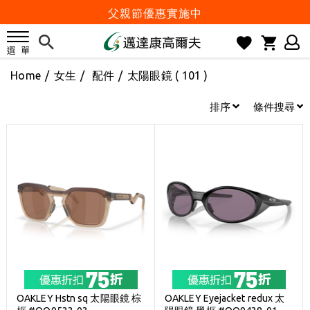
父親節優惠實施中
2026邁達康盃 開始受理報名
7月份 門市免費試打日程 已公佈!
Home
/
女生
/
配件
/
太陽眼鏡
( 101 )
防詐騙! 勿信來路不明連結及優惠
歡迎體驗公益店Friends Screen模擬器
排序
條件搜尋
刷台新卡滿 $6000 分 3 期 0 利率
Golf Point 會員回饋積點
消費滿 $2000 享免運
Happy Father's Day
父親節優惠實施中
2026邁達康盃 開始受理報名
7月份 門市免費試打日程 已公佈!
防詐騙! 勿信來路不明連結及優惠
OAKLEY Hstn sq 太陽眼鏡 棕
OAKLEY Eyejacket redux 太
歡迎體驗公益店Friends Screen模擬器