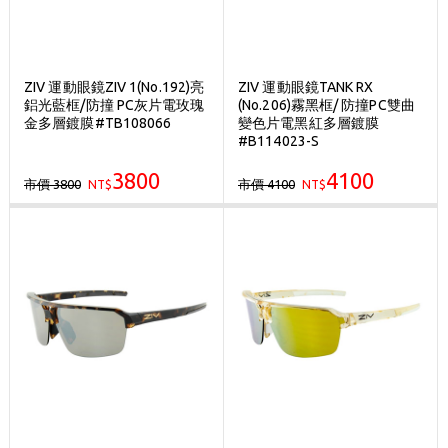
ZIV 運動眼鏡ZIV 1(No.192)亮
ZIV 運動眼鏡TANK RX
鋁光藍框/防撞 PC灰片電玫瑰
(No.206)霧黑框/ 防撞PC雙曲
金多層鍍膜#TB108066
變色片電黑紅多層鍍膜
#B114023-S
3800
4100
市價 3800
市價 4100
NT$
NT$