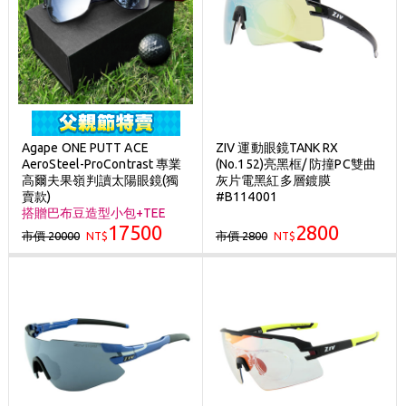
Agape ONE PUTT ACE
ZIV 運動眼鏡TANK RX
AeroSteel-ProContrast 專業
(No.152)亮黑框/ 防撞PC雙曲
高爾夫果嶺判讀太陽眼鏡(獨
灰片電黑紅多層鍍膜
賣款)
#B114001
搭贈巴布豆造型小包+TEE
17500
2800
市價 20000
市價 2800
NT$
NT$