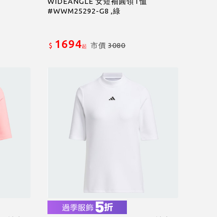
WIDEANGLE 女短袖圓領T恤
#WWM25292-G8 ,綠
1694
市價
3080
$
起