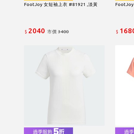
FootJoy 女短袖上衣 #81921 ,淡黃
FootJo
2040
168
市價
3400
$
$