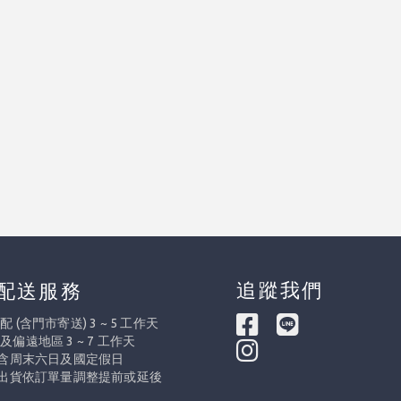
追蹤我們
配送服務
 (含門市寄送) 3 ~ 5 工作天
及偏遠地區 3 ~ 7 工作天
不含周末六日及國定假日
際出貨依訂單量調整提前或延後