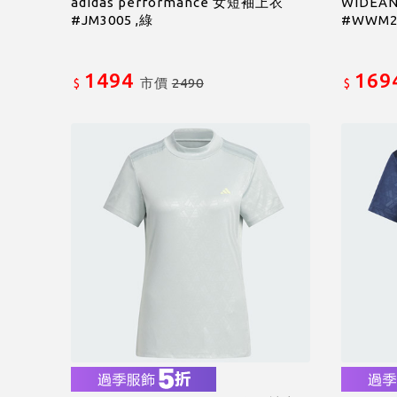
adidas performance 女短袖上衣
WIDEA
#JM3005 ,綠
#WWM25
1494
169
市價
2490
$
$