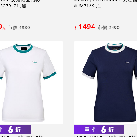
279-Z1 ,黑
#JM7169 ,白
9
1494
市價
4980
市價
2490
$
起