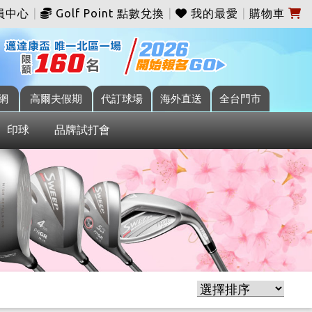
員中心
|
Golf Point 點數兌換
|
我的最愛
|
購物車
網
高爾夫假期
代訂球場
海外直送
全台門市
印球
品牌試打會