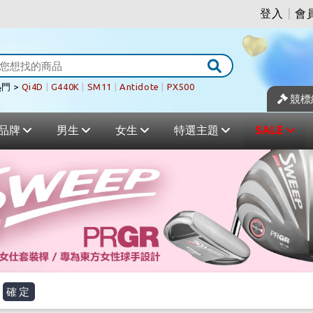
登入
|
會
門 >
Qi4D
|
G440K
|
SM11
|
Antidote
|
PX500
競標
品牌
男生
女生
特選主題
SALE
確定