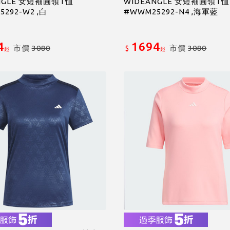
NGLE 女短袖圓領T恤
WIDEANGLE 女短袖圓領T恤
292-W2 ,白
#WWM25292-N4 ,海軍藍
4
1694
市價
3080
市價
3080
$
起
起