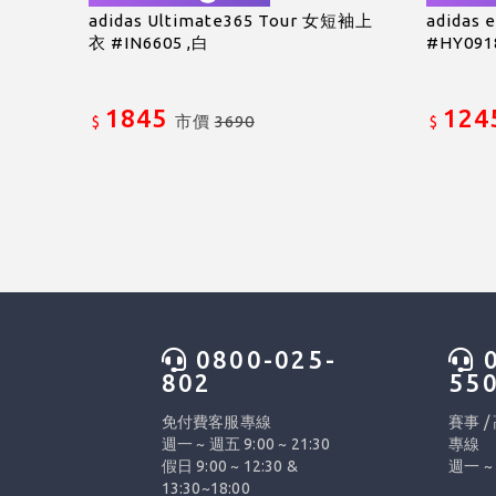
adidas Ultimate365 Tour 女短袖上
adidas
衣 #IN6605 ,白
#HY091
1845
124
市價
3690
$
$
0800-025-
0
802
55
免付費客服專線
賽事 /
週一 ~ 週五 9:00 ~ 21:30
專線
假日 9:00 ~ 12:30 &
週一 ~ 
13:30~18:00