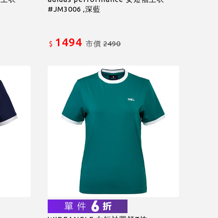
#JM3006 ,深藍
1494
市價
2490
$