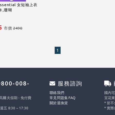
 essential 女短袖上衣
8 ,珊瑚
5
市價
2490
1
800-008-
服務諮詢
0
聯絡我們
國內宅配
 高爾夫假期 - 免付費
常見問題集 FAQ
宜花東
關於退換貨
* 皆
週五 8:30 ~ 17:30
* 實