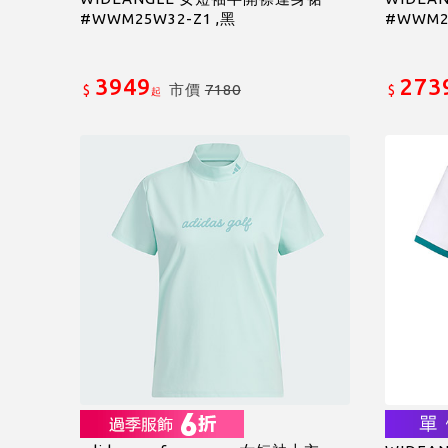
#WWM25W32-Z1 ,黑
#WWM25
3949
273
市價
7180
$
$
起