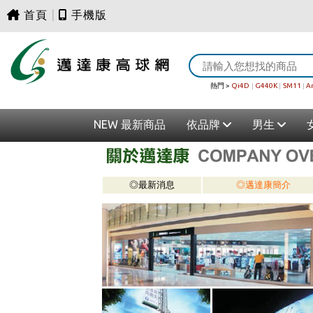
首頁
|
手機版
熱門 >
Qi4D
|
G440K
|
SM11
|
A
NEW 最新商品
依品牌
男生
◎最新消息
◎邁達康簡介