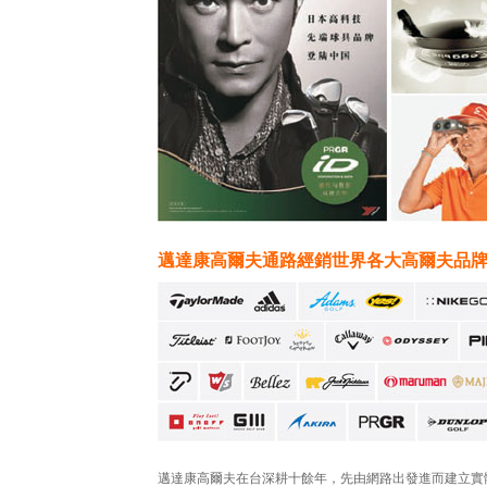
邁達康高爾夫通路經銷世界各大高爾夫品牌 (
邁達康高爾夫在台深耕十餘年，先由網路出發進而建立實