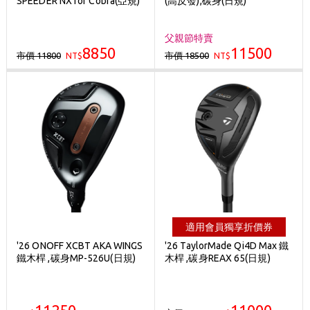
SPEEDER NX for Cobra(亞規)
(高反發),碳身(日規)
刷台新卡滿 $6000 分 3 期 0 利率
Golf Point 會員回饋積點
父親節特賣
8850
11500
市價 11800
市價 18500
NT$
消費滿 $2000 享免運
NT$
適用會員獨享折價券
'26 ONOFF XCBT AKA WINGS
'26 TaylorMade Qi4D Max 鐵
鐵木桿 ,碳身MP-526U(日規)
木桿 ,碳身REAX 65(日規)