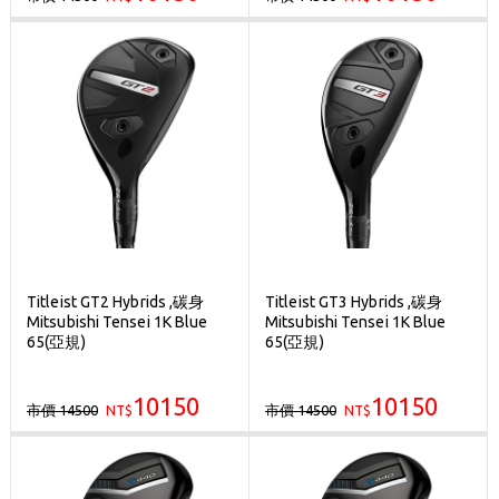
Titleist GT2 Hybrids ,碳身
Titleist GT3 Hybrids ,碳身
Mitsubishi Tensei 1K Blue
Mitsubishi Tensei 1K Blue
65(亞規)
65(亞規)
10150
10150
市價 14500
市價 14500
NT$
NT$