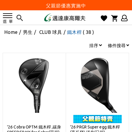
父親節優惠實施中
2026邁達康盃 開始受理報名
7月份 門市免費試打日程 已公佈!
Home
/
男生
/
CLUB 球具
/
鐵木桿
( 38 )
防詐騙! 勿信來路不明連結及優惠
歡迎體驗公益店Friends Screen模擬器
排序
條件搜尋
刷台新卡滿 $6000 分 3 期 0 利率
Golf Point 會員回饋積點
消費滿 $2000 享免運
Happy Father's Day
父親節優惠實施中
2026邁達康盃 開始受理報名
7月份 門市免費試打日程 已公佈!
防詐騙! 勿信來路不明連結及優惠
'26 Cobra OPTM 鐵木桿 ,碳身
'26 PRGR Super egg 鐵木桿
歡迎體驗公益店Friends Screen模擬器