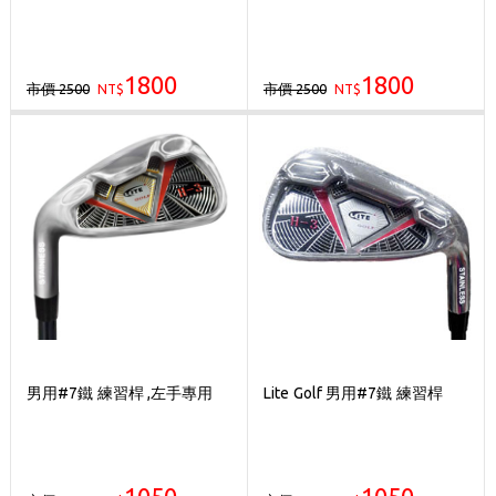
歡迎體驗公益店Friends Screen模擬器
刷台新卡滿 $6000 分 3 期 0 利率
1800
1800
市價 2500
市價 2500
NT$
Golf Point 會員回饋積點
NT$
消費滿 $2000 享免運
男用#7鐵 練習桿 ,左手專用
Lite Golf 男用#7鐵 練習桿