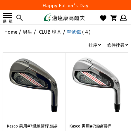
Happy Father's Day
父親節優惠實施中
2026邁達康盃 開始受理報名
Home
/
男生
/
CLUB 球具
/
單號鐵
( 4 )
7月份 門市免費試打日程 已公佈!
防詐騙! 勿信來路不明連結及優惠
排序
條件搜尋
歡迎體驗公益店Friends Screen模擬器
刷台新卡滿 $6000 分 3 期 0 利率
Golf Point 會員回饋積點
消費滿 $2000 享免運
Happy Father's Day
父親節優惠實施中
2026邁達康盃 開始受理報名
7月份 門市免費試打日程 已公佈!
Kasco 男用#7鐵練習桿,鐵身
Kasco 男用#7鐵練習桿
防詐騙! 勿信來路不明連結及優惠