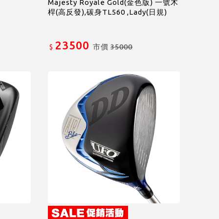
Majesty Royale Gold(金色版) 一號木
桿(高反發),碳身TL560 ,Lady(日規)
23500
市價
35000
$