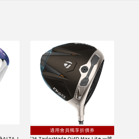
適用會員獨享折價券
身ALTA J
'26 TaylorMade Qi4D Max Lite 一號