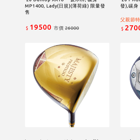
MP1400, Lady(日規)(薄荷綠) 限量發
發),碳身 
售
父親節
19500
270
市價
26000
$
$