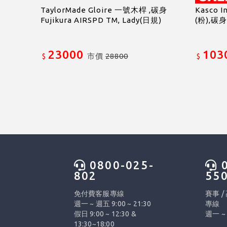
TaylorMade Gloire 一號木桿 ,碳身
Kasco 
Fujikura AIRSPD TM, Lady(日規)
(粉),碳身
23000
103
市價
28800
$
$
0800-025-
0
802
55
免付費客服專線
賽事 /
週一 ~ 週五 9:00 ~ 21:30
專線
假日 9:00 ~ 12:30 &
週一 ~ 
13:30~18:00