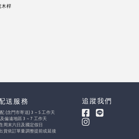
一號木桿
追蹤我們
配送服務
 (含門市寄送) 3 ~ 5 工作天
及偏遠地區 3 ~ 7 工作天
不含周末六日及國定假日
際出貨依訂單量調整提前或延後