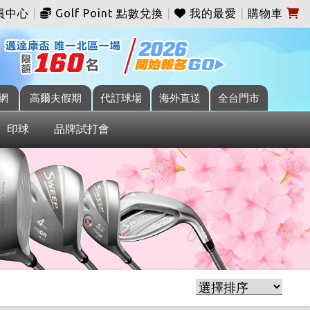
員中心
|
Golf Point 點數兌換
|
我的最愛
|
購物車
網
高爾夫假期
代訂球場
海外直送
全台門市
印球
品牌試打會