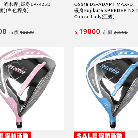
 一號木桿 ,碳身LP-425D
Cobra DS-ADAPT MAX-D
日規)(白色桿身)
碳身Fujikura SPEEDER NX 
Cobra ,Lady(亞規)
00
19000
市價
18000
市價
26800
$