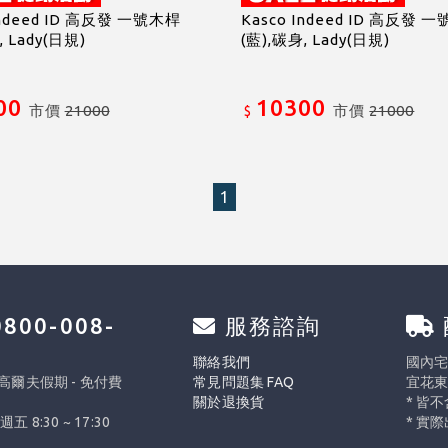
Indeed ID 高反發 一號木桿
Kasco Indeed ID 高反發 
, Lady(日規)
(藍),碳身, Lady(日規)
00
10300
市價
21000
市價
21000
$
1
800-008-
服務諮詢
0
聯絡我們
國內宅配
 高爾夫假期 - 免付費
常見問題集 FAQ
宜花東
關於退換貨
* 皆
週五 8:30 ~ 17:30
* 實