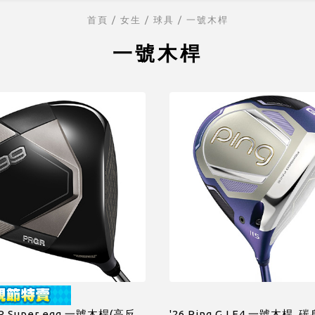
首頁
/ 女生 /
球具
/
一號木桿
一號木桿
GR Super egg 一號木桿(高反
'26 Ping G LE4 一號木桿 ,碳