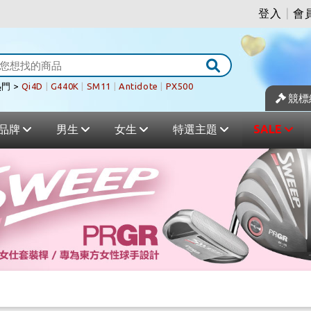
登入
|
會
門 >
Qi4D
|
G440K
|
SM11
|
Antidote
|
PX500
競標
品牌
男生
女生
特選主題
SALE