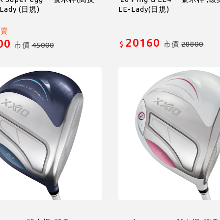
Lady (日規)
LE-Lady(日規)
特賣
20160
00
市價
28800
$
市價
45000