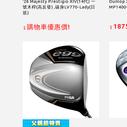
'26 Majesty Prestigio XIV(14代) 一
Dunlop
號木桿(高反發) ,碳身LV770-Lady(日
MP1400
規)
187
購物車優惠價!
$
$