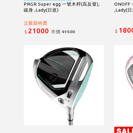
PRGR Super egg 一號木桿(高反發),
ONOFF
碳身 ,Lady(日規)
,Lady(
父親節特賣
180
21000
$
市價
41500
$