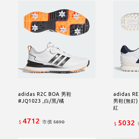
adidas R2C BOA 男鞋
adidas R
#JQ1023 ,白/黑/橘
男鞋(無釘) 
紅
4712
5032
市價
5890
$
$