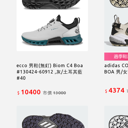
ecco 男鞋(無釘) Biom C4 Boa
adidas C
#130424-60912 ,灰/土耳其藍
BOA 男/女
#40
4374
10400
$
市價
13000
$