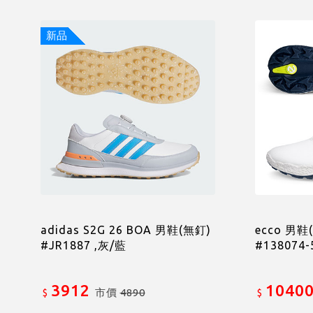
新品
adidas S2G 26 BOA 男鞋(無釘)
ecco 男鞋
#JR1887 ,灰/藍
#138074-
3912
1040
市價
4890
$
$