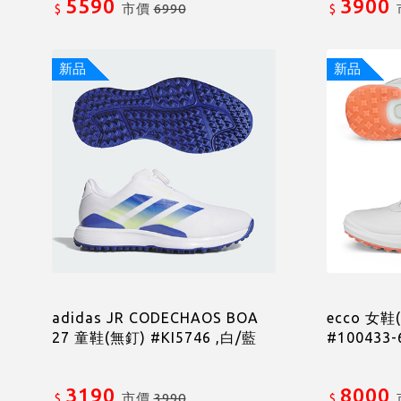
5590
3900
市價
6990
$
$
新品
新品
adidas JR CODECHAOS BOA
ecco 女鞋
27 童鞋(無釘) #KI5746 ,白/藍
#100433
3190
8000
市價
3990
$
$