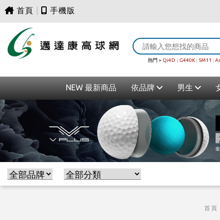
首頁
|
手機版
熱門 >
Qi4D
|
G440K
|
SM11
|
A
NEW 最新商品
依品牌
男生
首頁