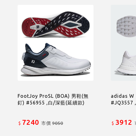
FootJoy ProSL (BOA) 男鞋(無
adidas 
釘) #56955 ,白/深藍(延續款)
#JQ3557 
7240
3912
市價
9050
$
$