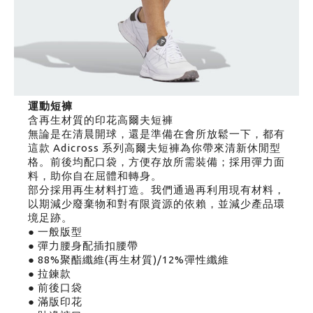
運動短褲
含再生材質的印花高爾夫短褲
無論是在清晨開球，還是準備在會所放鬆一下，都有
這款 Adicross 系列高爾夫短褲為你帶來清新休閒型
格。前後均配口袋，方便存放所需裝備；採用彈力面
料，助你自在屈體和轉身。
部分採用再生材料打造。我們通過再利用現有材料，
以期減少廢棄物和對有限資源的依賴，並減少產品環
境足跡。
● 一般版型
● 彈力腰身配插扣腰帶
● 88%聚酯纖維(再生材質)/12%彈性纖維
● 拉鍊款
● 前後口袋
● 滿版印花