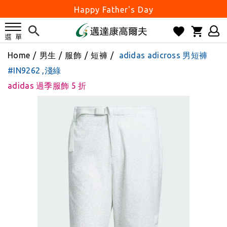
父親節優惠實施中
2026邁達康盃 開始受理報名
7月份 門市免費試打日程 已公佈!
Home
/
男生
/
服飾
/
短褲
/
adidas adicross 男短褲
防詐騙! 勿信來路不明連結及優惠
#IN9262 ,淺綠
歡迎體驗公益店Friends Screen模擬器
adidas 過季服飾 5 折
刷台新卡滿 $6000 分 3 期 0 利率
Golf Point 會員回饋積點
消費滿 $2000 享免運
Happy Father's Day
父親節優惠實施中
2026邁達康盃 開始受理報名
7月份 門市免費試打日程 已公佈!
防詐騙! 勿信來路不明連結及優惠
歡迎體驗公益店Friends Screen模擬器