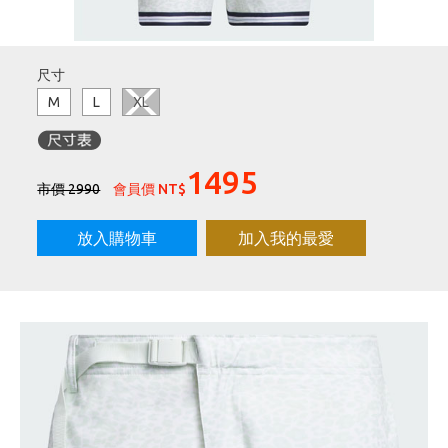
刷台新卡滿 $6000 分 3 期 0 利率
Golf Point 會員回饋積點
尺寸
消費滿 $2000 享免運
M
L
XL
1495
市價 2990
會員價 NT$
放入購物車
加入我的最愛