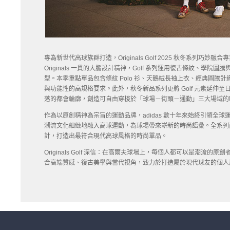
專為新世代高球族群打造，Originals Golf 2025 秋冬系列巧
Originals 一貫的大膽設計精神，Golf 系列運用復古條紋、
型。本季重點單品包含條紋 Polo 衫、天鵝絨長袖上衣、經典圖
與功能性的高規格要求。此外，秋冬新品系列更將 Golf 元素延
落的都會輪廓，創造可自由穿梭於「球場－街頭－通勤」三大場域的
作為以原創精神為宗旨的運動品牌，adidas 數十年來始終引領全球運動
潮流文化細緻地融入高球運動，為球場帶來嶄新的時尚語彙。全系列商品靈感
計，打造出最符合現代高球風格的時尚單品。
Originals Golf 深信：在高爾夫球場上，每個人都可以是潮
合高端質感、復古美學與當代視角，致力於打造屬於現代球友的個人