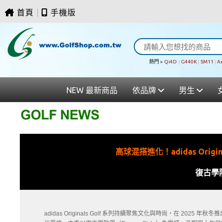
首頁
|
手機版
熱門 >
Qi4D
|
G440K
|
SM11
|
A
NEW 最新商品
依品牌
男生
高球混搭進化！adidas Ori
復古學
adidas Originals Golf 系列持續聚焦文化與時尚，在 