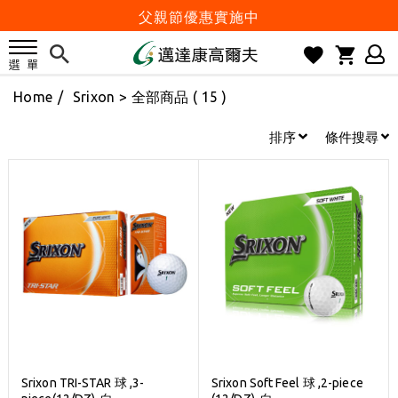
父親節優惠實施中
2026邁達康盃 開始受理報名
7月份 門市免費試打日程 已公佈!
Home
/
Srixon
> 全部商品 ( 15 )
防詐騙! 勿信來路不明連結及優惠
歡迎體驗公益店Friends Screen模擬器
排序
條件搜尋
刷台新卡滿 $6000 分 3 期 0 利率
Golf Point 會員回饋積點
消費滿 $2000 享免運
Happy Father's Day
父親節優惠實施中
2026邁達康盃 開始受理報名
7月份 門市免費試打日程 已公佈!
防詐騙! 勿信來路不明連結及優惠
Srixon TRI-STAR 球 ,3-
Srixon Soft Feel 球 ,2-piece
歡迎體驗公益店Friends Screen模擬器