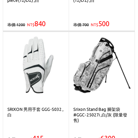
piece(12/DZ) ,白
(12/DZ) ,白
刷台新卡滿 $6000 分 3 期 0 利率
Golf Point 會員回饋積點
840
500
市價 1200
市價 700
NT$
消費滿 $2000 享免運
NT$
SRIXON 男用手套 GGG-S032 ,
Srixon Stand Bag 腳架袋
白
#GGC-25027i ,白/灰 (限量發
售)