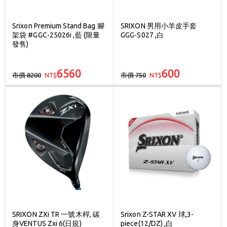
Srixon Premium Stand Bag 腳
SRIXON 男用小羊皮手套
架袋 #GGC-25026i ,藍 (限量
GGG-S027 ,白
發售)
6560
600
市價 8200
市價 750
NT$
NT$
SRIXON ZXi TR 一號木桿, 碳
Srixon Z-STAR XV 球,3-
身VENTUS Zxi 6(日規)
piece(12/DZ) ,白