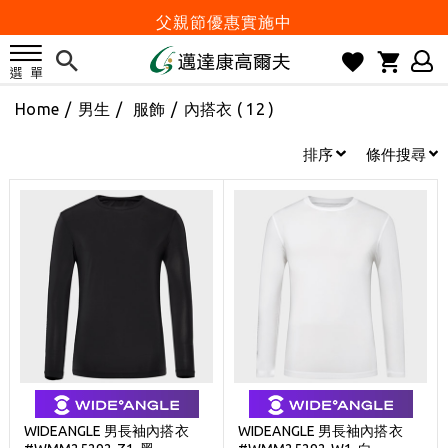
父親節優惠實施中
2026邁達康盃 開始受理報名
7月份 門市免費試打日程 已公佈!
Home
/
男生
/
服飾
/
內搭衣
( 12 )
防詐騙! 勿信來路不明連結及優惠
歡迎體驗公益店Friends Screen模擬器
排序
條件搜尋
刷台新卡滿 $6000 分 3 期 0 利率
Golf Point 會員回饋積點
消費滿 $2000 享免運
Happy Father's Day
父親節優惠實施中
2026邁達康盃 開始受理報名
7月份 門市免費試打日程 已公佈!
防詐騙! 勿信來路不明連結及優惠
WIDEANGLE 男長袖內搭衣
WIDEANGLE 男長袖內搭衣
歡迎體驗公益店Friends Screen模擬器