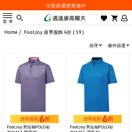
父親節優惠實施中
2026邁達康盃 開始受理報名
7月份 門市免費試打日程 已公佈!
Home
/
FootJoy 過季服飾 6折
( 59 )
防詐騙! 勿信來路不明連結及優惠
歡迎體驗公益店Friends Screen模擬器
排序
條件篩選
刷台新卡滿 $6000 分 3 期 0 利率
Golf Point 會員回饋積點
消費滿 $2000 享免運
Happy Father's Day
父親節優惠實施中
2026邁達康盃 開始受理報名
7月份 門市免費試打日程 已公佈!
防詐騙! 勿信來路不明連結及優惠
FootJoy 男短袖POLO衫
FootJoy 男短袖POLO衫
歡迎體驗公益店Friends Screen模擬器