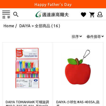
Happy Father's Day
父親節優惠實施中
2026邁達康盃 開始受理報名
Home
/
DAIYA
> 全部商品 ( 16 )
7月份 門市免費試打日程 已公佈!
防詐騙! 勿信來路不明連結及優惠
排序
條件搜尋
歡迎體驗公益店Friends Screen模擬器
刷台新卡滿 $6000 分 3 期 0 利率
Golf Point 會員回饋積點
消費滿 $2000 享免運
Happy Father's Day
父親節優惠實施中
2026邁達康盃 開始受理報名
7月份 門市免費試打日程 已公佈!
DAIYA TOMAHAWK 可螺旋調
DAIYA 小球包 #AS-4005A ,蘋
防詐騙! 勿信來路不明連結及優惠