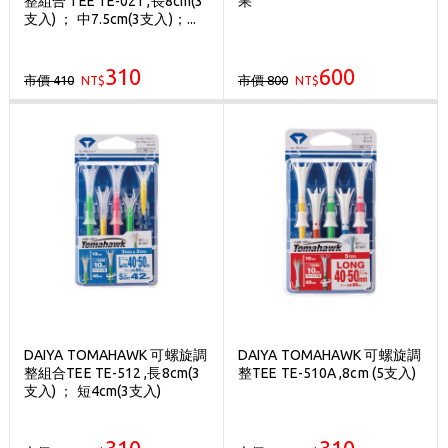
整組合 TEE TE-021 ,長8cm(3
果
歡迎體驗公益店Friends Screen模擬器
支入) ； 中7.5cm(3支入)；...
刷台新卡滿 $6000 分 3 期 0 利率
310
600
市價 410
市價 800
NT$
Golf Point 會員回饋積點
NT$
消費滿 $2000 享免運
DAIYA TOMAHAWK 可螺旋調
DAIYA TOMAHAWK 可螺旋調
整組合TEE TE-512 ,長8cm(3
整TEE TE-510A ,8cm (5支入)
支入) ； 短4cm(3支入)