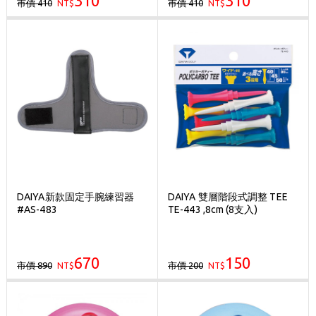
310
310
市價 410
市價 410
NT$
NT$
DAIYA新款固定手腕練習器
DAIYA 雙層階段式調整 TEE
#AS-483
TE-443 ,8cm (8支入)
670
150
市價 890
市價 200
NT$
NT$