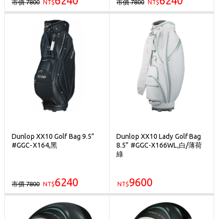
6240
6240
市價 7800
市價 7800
NT$
NT$
Dunlop XX10 Golf Bag 9.5”
Dunlop XX10 Lady Golf Bag
#GGC-X164,黑
8.5” #GGC-X166WL,白/薄荷
綠
6240
9600
市價 7800
NT$
NT$