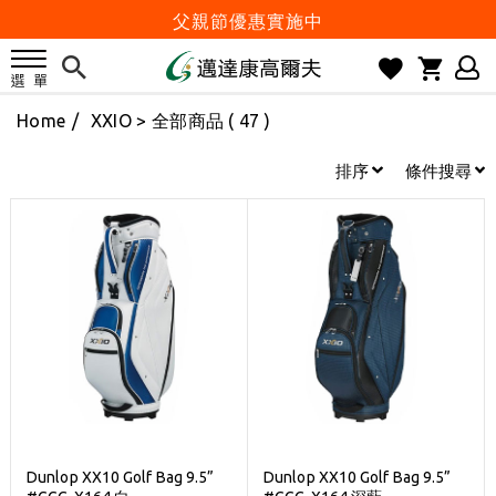
父親節優惠實施中
2026邁達康盃 開始受理報名
7月份 門市免費試打日程 已公佈!
Home
/
XXIO
> 全部商品 ( 47 )
防詐騙! 勿信來路不明連結及優惠
歡迎體驗公益店Friends Screen模擬器
排序
條件搜尋
刷台新卡滿 $6000 分 3 期 0 利率
Golf Point 會員回饋積點
消費滿 $2000 享免運
Happy Father's Day
父親節優惠實施中
2026邁達康盃 開始受理報名
7月份 門市免費試打日程 已公佈!
防詐騙! 勿信來路不明連結及優惠
Dunlop XX10 Golf Bag 9.5”
Dunlop XX10 Golf Bag 9.5”
歡迎體驗公益店Friends Screen模擬器