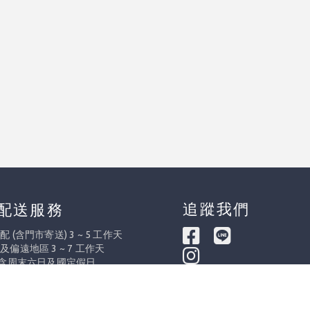
追蹤我們
配送服務
 (含門市寄送) 3 ~ 5 工作天
及偏遠地區 3 ~ 7 工作天
不含周末六日及國定假日
際出貨依訂單量調整提前或延後