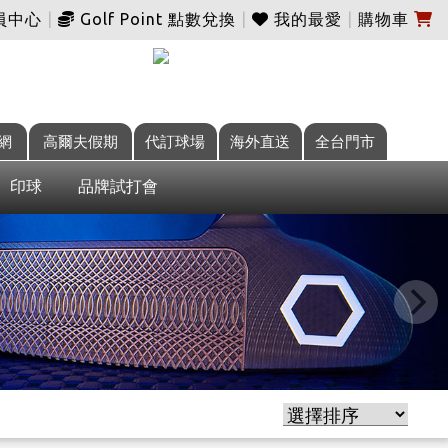
員中心
|
Golf Point 點數兌換
|
我的最愛
|
購物車
網
高爾夫假期
代訂球場
海外直送
全台門市
印球
品牌試打會