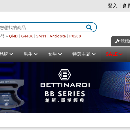
登入
|
會
門 >
Qi4D
|
G440K
|
SM11
|
Antidote
|
PX500
競標
品牌
男生
女生
特選主題
SALE