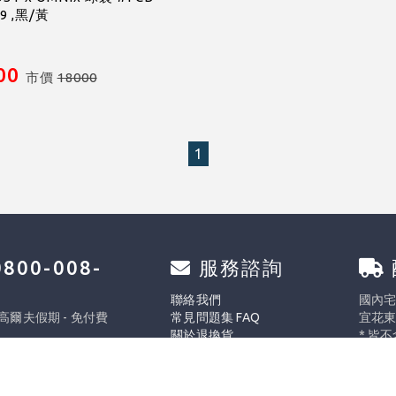
R9 ,黑/黃
00
市價
18000
1
800-008-
服務諮詢
0
聯絡我們
國內宅配
 高爾夫假期 - 免付費
常見問題集 FAQ
宜花東
關於退換貨
* 皆
週五 8:30 ~ 17:30
* 實