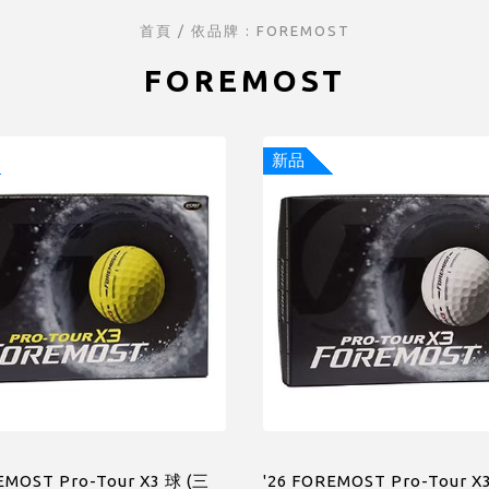
首頁
/ 依品牌 : FOREMOST
FOREMOST
新品
EMOST Pro-Tour X3 球 (三
'26 FOREMOST Pro-Tour X