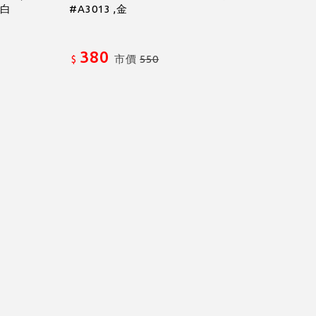
,白
#A3013 ,金
380
市價
550
$