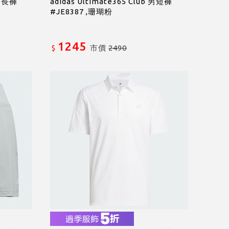
 男長褲
adidas Ultimate365 Club 男短褲
#JE8387 ,珊瑚粉
1245
市價
2490
$