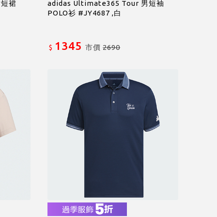
 女短裙
adidas Ultimate365 Tour 男短袖
POLO衫 #JY4687 ,白
1345
市價
2690
$