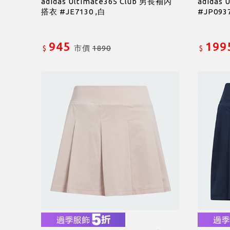
adidas Ultimate365 Club 男長袖內
adidas 
搭衣 #JE7130 ,白
#JP093
945
199
市價
1890
$
$