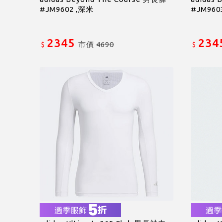
#JM9602 ,深米
#JM960
2345
234
市價
4690
$
$