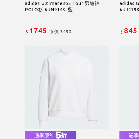
adidas Ultimate365 Tour 男短袖
adidas
POLO衫 #JN9143 ,藍
#JJ4198
1745
845
市價
3490
$
$