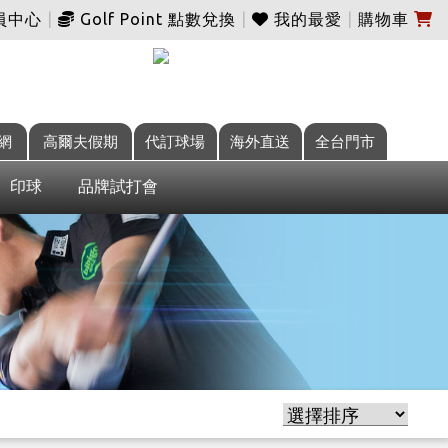
員中心
|
Golf Point 點數兌換
|
我的最愛
|
購物車
網
高爾夫假期
代訂球場
海外直送
全台門市
印球
品牌試打會