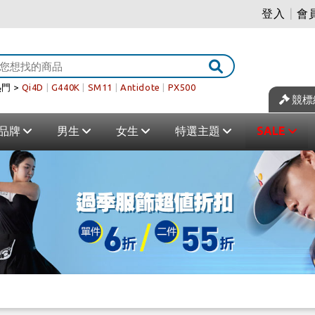
登入
|
會
門 >
Qi4D
|
G440K
|
SM11
|
Antidote
|
PX500
競標
品牌
男生
女生
特選主題
SALE