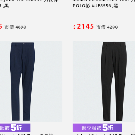
3 ,黑
POLO衫 #JF8556 ,黑
5
2145
市價
4690
市價
4290
$