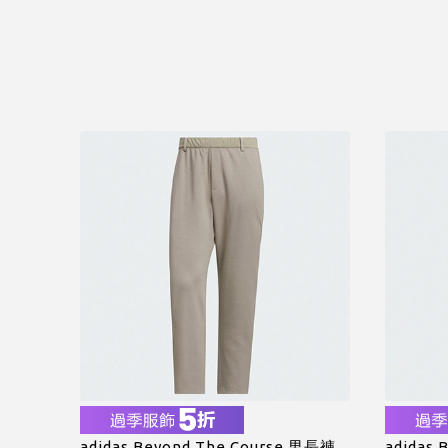
adidas Beyond The Course 男長褲
adidas