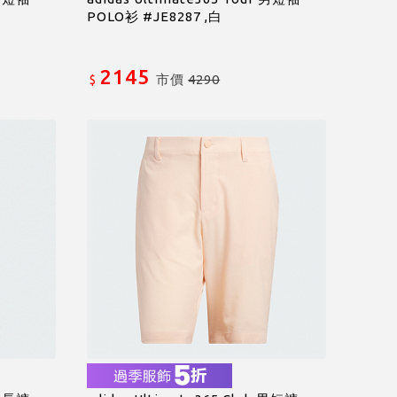
POLO衫 #JE8287 ,白
2145
市價
4290
$