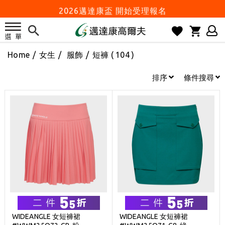
2026邁達康盃 開始受理報名
7月份 門市免費試打日程 已公佈!
防詐騙! 勿信來路不明連結及優惠
Home
/
女生
/
服飾
/
短褲
( 104 )
歡迎體驗公益店Friends Screen模擬器
刷台新卡滿 $6000 分 3 期 0 利率
排序
條件搜尋
Golf Point 會員回饋積點
消費滿 $2000 享免運
Happy Father's Day
父親節優惠實施中
2026邁達康盃 開始受理報名
7月份 門市免費試打日程 已公佈!
防詐騙! 勿信來路不明連結及優惠
歡迎體驗公益店Friends Screen模擬器
WIDEANGLE 女短褲裙
WIDEANGLE 女短褲裙
刷台新卡滿 $6000 分 3 期 0 利率