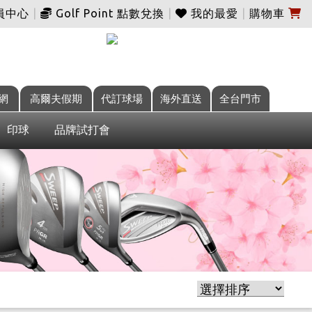
員中心
|
Golf Point 點數兌換
|
我的最愛
|
購物車
網
高爾夫假期
代訂球場
海外直送
全台門市
印球
品牌試打會