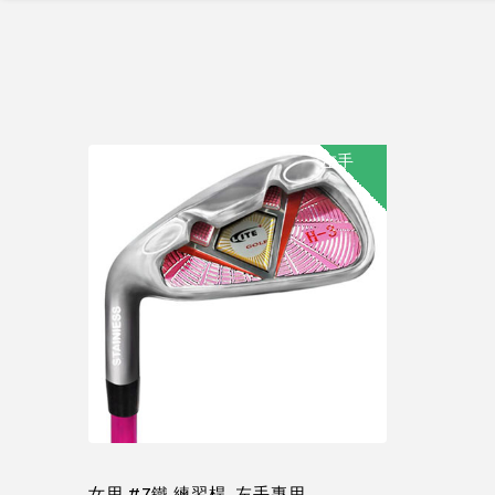
左手
女用 #7鐵 練習桿 ,左手專用