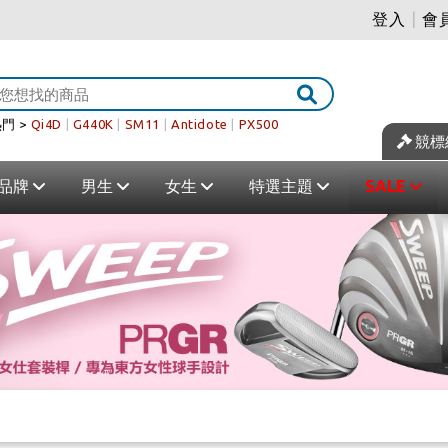
登入
|
會
門 >
Qi4D
|
G440K
|
SM11
|
Antidote
|
PX500
競標
品牌
男生
女生
特選主題
SALE