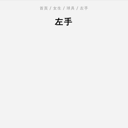
首頁
/ 女生 /
球具
/ 左手
左手