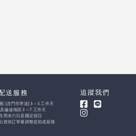
追蹤我們
配送服務
 (含門市寄送) 3 ~ 5 工作天
及偏遠地區 3 ~ 7 工作天
不含周末六日及國定假日
際出貨依訂單量調整提前或延後