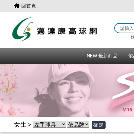
回首頁
熱
NEW 最新商品
依
女生 >
確定