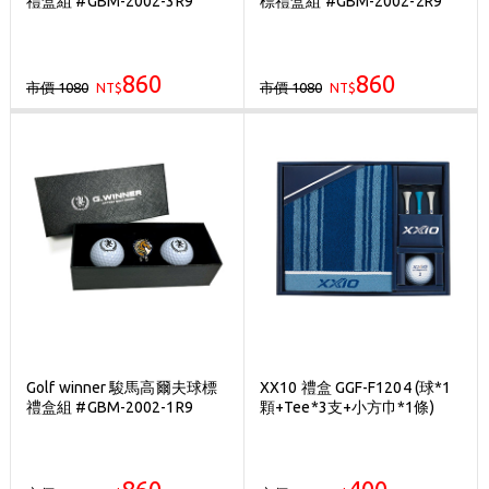
禮盒組 #GBM-2002-3R9
標禮盒組 #GBM-2002-2R9
歡迎體驗公益店Friends Screen模擬器
刷台新卡滿 $6000 分 3 期 0 利率
860
860
市價 1080
市價 1080
NT$
Golf Point 會員回饋積點
NT$
消費滿 $2000 享免運
Golf winner 駿馬高爾夫球標
XX10 禮盒 GGF-F1204 (球*1
禮盒組 #GBM-2002-1R9
顆+Tee*3支+小方巾*1條)