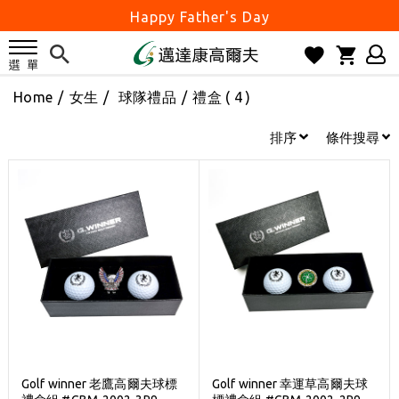
Happy Father's Day
父親節優惠實施中
2026邁達康盃 開始受理報名
Home
/
女生
/
球隊禮品
/
禮盒
( 4 )
7月份 門市免費試打日程 已公佈!
防詐騙! 勿信來路不明連結及優惠
排序
條件搜尋
歡迎體驗公益店Friends Screen模擬器
刷台新卡滿 $6000 分 3 期 0 利率
Golf Point 會員回饋積點
消費滿 $2000 享免運
Happy Father's Day
父親節優惠實施中
2026邁達康盃 開始受理報名
7月份 門市免費試打日程 已公佈!
Golf winner 老鷹高爾夫球標
Golf winner 幸運草高爾夫球
防詐騙! 勿信來路不明連結及優惠