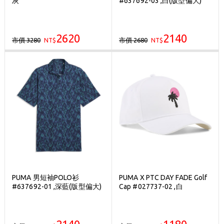
灰
#637692-03 ,白(版型偏大)
刷台新卡滿 $6000 分 3 期 0 利率
Golf Point 會員回饋積點
2620
2140
市價 3280
市價 2680
NT$
消費滿 $2000 享免運
NT$
PUMA 男短袖POLO衫
PUMA X PTC DAY FADE Golf
#637692-01 ,深藍(版型偏大)
Cap #027737-02 ,白