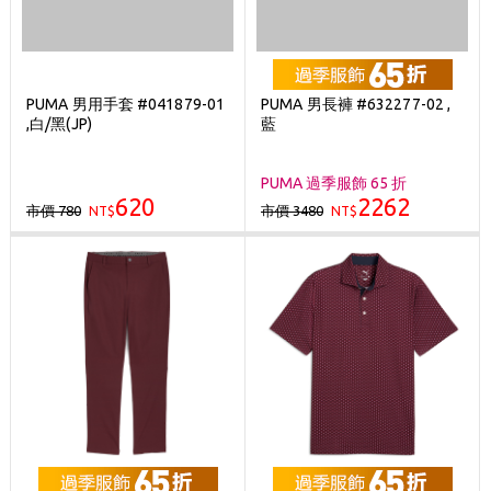
PUMA 男用手套 #041879-01
PUMA 男長褲 #632277-02 ,
,白/黑(JP)
藍
PUMA 過季服飾 65 折
620
2262
市價 780
市價 3480
NT$
NT$