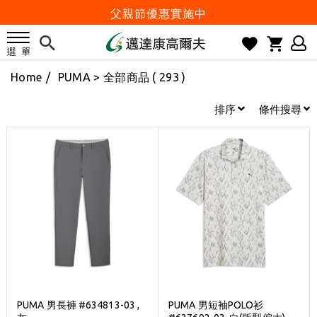
父親節優惠實施中
2026邁達康盃 開始受理報名
7月份 門市免費試打日程 已公佈!
Home
/
PUMA
> 全部商品 ( 293 )
防詐騙! 勿信來路不明連結及優惠
歡迎體驗公益店Friends Screen模擬器
排序
條件搜尋
刷台新卡滿 $6000 分 3 期 0 利率
Golf Point 會員回饋積點
消費滿 $2000 享免運
Happy Father's Day
父親節優惠實施中
2026邁達康盃 開始受理報名
7月份 門市免費試打日程 已公佈!
防詐騙! 勿信來路不明連結及優惠
PUMA 男長褲 #634813-03 ,
PUMA 男短袖POLO衫
歡迎體驗公益店Friends Screen模擬器