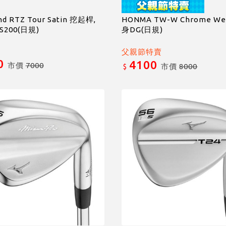
nd RTZ Tour Satin 挖起桿,
HONMA TW-W Chrome We
S200(日規)
身DG(日規)
父親節特賣
0
4100
市價
7000
市價
8000
$