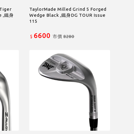
Tiger
TaylorMade Milled Grind 5 Forged
ge ,鐵身
Wedge Black ,鐵身DG TOUR Issue
115
6600
市價
8280
$