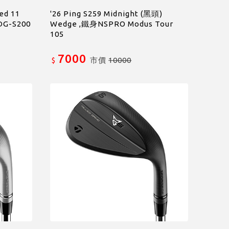
led 11
'26 Ping S259 Midnight (黑頭)
DG-S200
Wedge ,鐵身NSPRO Modus Tour
105
7000
市價
10000
$