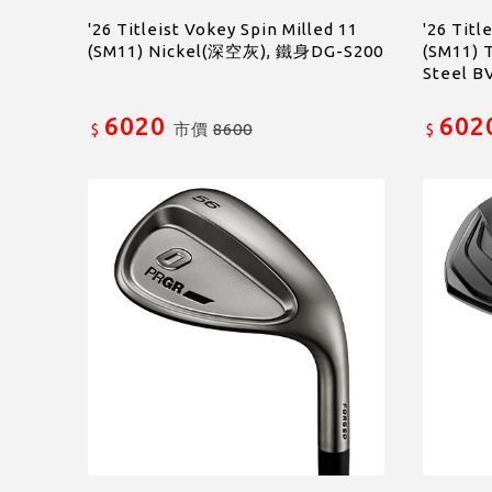
'26 Titleist Vokey Spin Milled 11
'26 Titl
(SM11) Nickel(深空灰), 鐵身DG-S200
(SM11) 
Steel B
6020
602
市價
8600
$
$