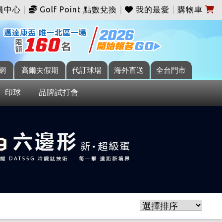
員中心
|
Golf Point 點數兌換
|
我的最愛
|
購物車
網
高爾夫假期
代訂球場
海外直送
全台門市
印球
品牌試打會