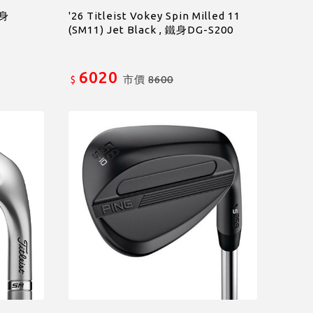
碳身
'26 Titleist Vokey Spin Milled 11
(SM11) Jet Black , 鐵身DG-S200
6020
市價
8600
$