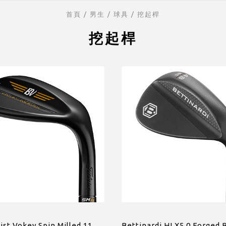
首頁
/ 男生 /
球具
/
挖起桿
挖起桿
eist Vokey Spin Milled 11
Bettinardi HLX5.0 Forged 