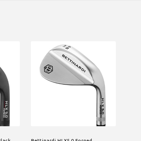
Black
Bettinardi HLX5.0 Forged