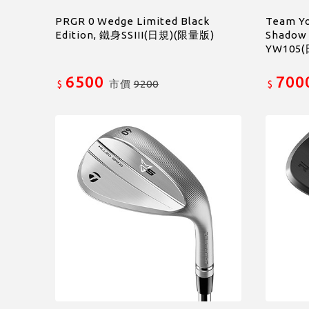
PRGR 0 Wedge Limited Black
Team Y
Edition, 鐵身SSIII(日規)(限量版)
Shadow
YW105(
6500
700
市價
9200
$
$