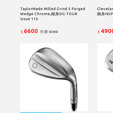
TaylorMade Milled Grind 5 Forged
Clevela
Wedge Chrome,鐵身DG TOUR
鐵身NSPR
Issue 115
6600
490
市價
8280
$
$