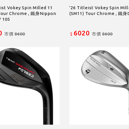
eist Vokey Spin Milled 11
'26 Titleist Vokey Spin Mil
Tour Chrome , 鐵身Nippon
(SM11) Tour Chrome , 鐵身
V 105
0
6020
市價
8600
市價
8600
$