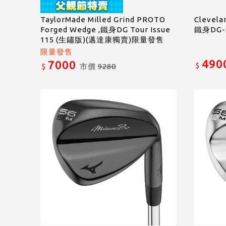
TaylorMade Milled Grind PROTO
Clevela
Forged Wedge ,鐵身DG Tour Issue
鐵身DG-
115 (生鏽版)(邁達康獨賣)限量發售
限量發售
490
7000
$
市價
9280
$