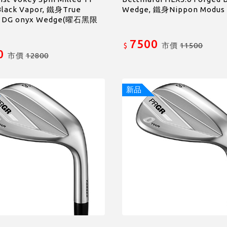
Black Vapor, 鐵身True
Wedge, 鐵身Nippon Modus
 DG onyx Wedge(曜石黑限
7500
市價
11500
$
0
市價
12800
新品