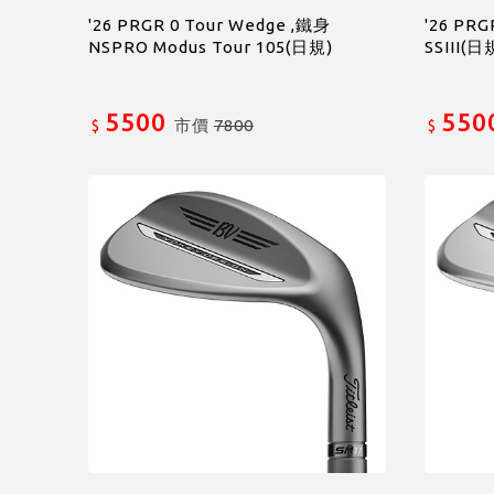
'26 PRGR 0 Tour Wedge ,鐵身
'26 PRG
NSPRO Modus Tour 105(日規)
SSIII(日
5500
550
市價
7800
$
$