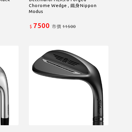
Chorome Wedge , 鐵身Nippon
Modus
7500
市價
11500
$