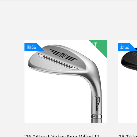
左手
新品
新品
'26 Titleist Vokey Spin Milled 11
'26 Titl