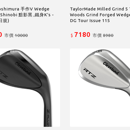
oshimura 手作V Wedge
TaylorMade Milled Grind 5 
 Shinobi 黯影黑 ,鐵身K's -
Woods Grind Forged Wed
日規)
DG Tour Issue 115
0
7180
市價
10000
市價
8980
$