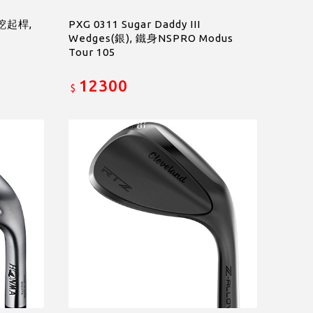
n 挖起桿,
PXG 0311 Sugar Daddy III
Wedges(銀), 鐵身NSPRO Modus
Tour 105
12300
$