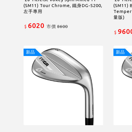
(SM11) Tour Chrome, 鐵身DG-S200,
(SM11) 
左手專用
Temper
量版)
6020
市價
8600
$
960
$
新品
新品