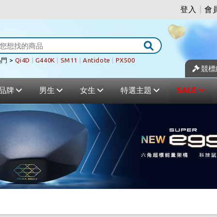
登入
|
會
門 >
Qi4D
|
G440K
|
SM11
|
Antidote
|
PX500
競標
品牌
男生
女生
特選主題
SALE