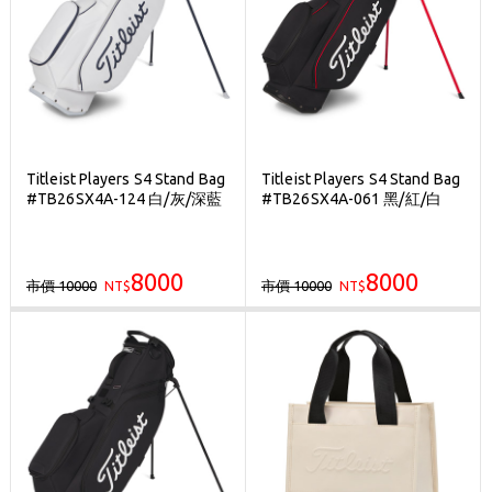
Titleist Players S4 Stand Bag
Titleist Players S4 Stand Bag
#TB26SX4A-124 白/灰/深藍
#TB26SX4A-061 黑/紅/白
8000
8000
市價 10000
市價 10000
NT$
NT$