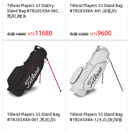
Titleist Players S5 StaDry
Titleist Players S5 Stand Bag
Stand Bag #TB26SX9A-062 ,
#TB26SX8A-441 ,深藍/白
黑/紅/槍灰
11680
9600
市價 14600
市價 12000
NT$
NT$
Titleist Players S5 Stand Bag
Titleist Players S5 Stand Bag
#TB26SX8A-061 ,黑/紅/白
#TB26SX8A-124 ,白/灰/深藍