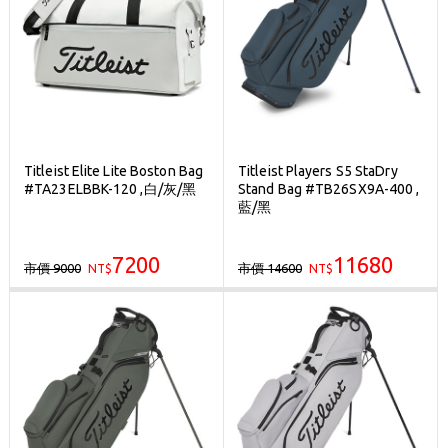
Titleist Elite Lite Boston Bag
Titleist Players S5 StaDry
#TA23ELBBK-120 ,白/灰/黑
Stand Bag #TB26SX9A-400 ,
藍/黑
7200
11680
市價 9000
市價 14600
NT$
NT$