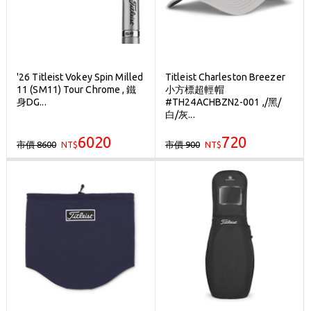
'26 Titleist Vokey Spin Milled
Titleist Charleston Breezer
11 (SM11) Tour Chrome , 鐵
小方標超輕帽
身DG...
#TH24ACHBZN2-001 ,/黑/
白/灰...
6020
720
市價 8600
市價 900
NT$
NT$