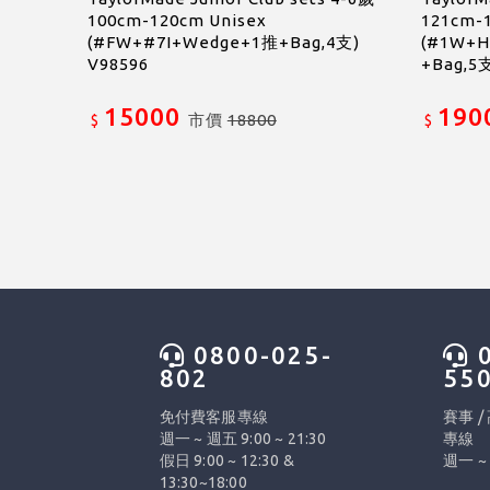
100cm-120cm Unisex
121cm-
(#FW+#7I+Wedge+1推+Bag,4支)
(#1W+H
V98596
+Bag,5支
15000
190
市價
18800
$
$
0800-025-
0
802
55
免付費客服專線
賽事 /
週一 ~ 週五 9:00 ~ 21:30
專線
假日 9:00 ~ 12:30 &
週一 ~ 
13:30~18:00