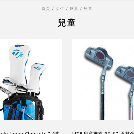
首頁
/ 女生 /
球具
/
兒童
兒童
ade Junior Club sets 7-9歲
LITE 兒童推桿 #C-37 ,不挑