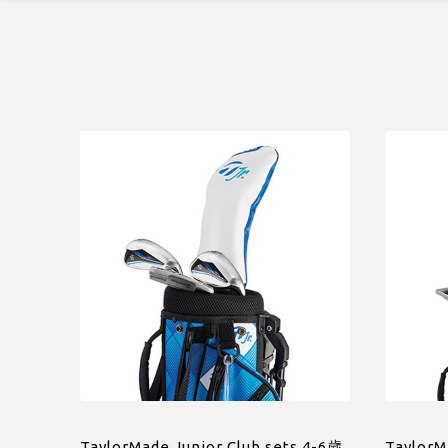
TaylorMade Junior Club sets 4-6歲
TaylorM