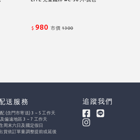
980
市價
1300
$
追蹤我們
配送服務
 (含門市寄送) 3 ~ 5 工作天
及偏遠地區 3 ~ 7 工作天
不含周末六日及國定假日
際出貨依訂單量調整提前或延後