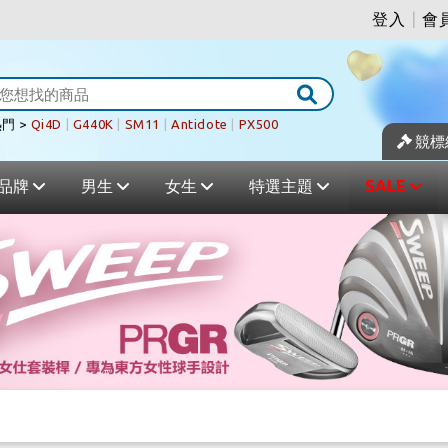
登入
|
會
門 >
Qi4D
|
G440K
|
SM11
|
Antidote
|
PX500
競標
品牌
男生
女生
特選主題
SALE