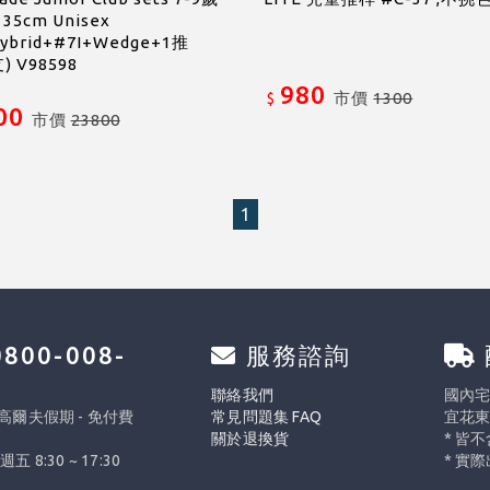
135cm Unisex
ybrid+#7I+Wedge+1推
) V98598
980
市價
1300
$
00
市價
23800
1
800-008-
服務諮詢
0
聯絡我們
國內宅配
 高爾夫假期 - 免付費
常見問題集 FAQ
宜花東
關於退換貨
* 皆
週五 8:30 ~ 17:30
* 實