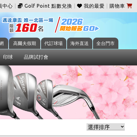
員中心
|
Golf Point 點數兌換
|
我的最愛
|
購物車
網
高爾夫假期
代訂球場
海外直送
全台門市
印球
品牌試打會