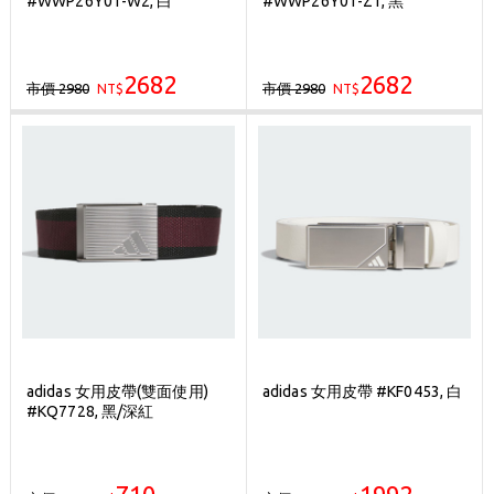
#WWP26Y01-W2, 白
#WWP26Y01-Z1, 黑
歡迎體驗公益店Friends Screen模擬器
刷台新卡滿 $6000 分 3 期 0 利率
2682
2682
市價 2980
市價 2980
NT$
Golf Point 會員回饋積點
NT$
消費滿 $2000 享免運
adidas 女用皮帶(雙面使用)
adidas 女用皮帶 #KF0453, 白
#KQ7728, 黑/深紅