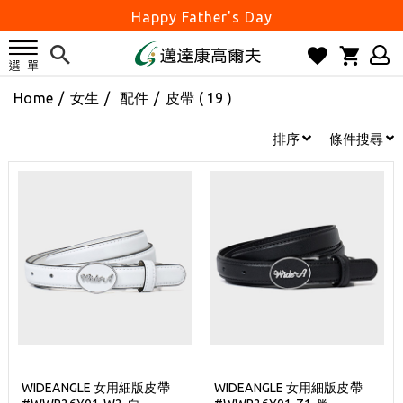
Happy Father's Day
父親節優惠實施中
2026邁達康盃 開始受理報名
Home
/
女生
/
配件
/
皮帶
( 19 )
7月份 門市免費試打日程 已公佈!
防詐騙! 勿信來路不明連結及優惠
排序
條件搜尋
歡迎體驗公益店Friends Screen模擬器
刷台新卡滿 $6000 分 3 期 0 利率
Golf Point 會員回饋積點
消費滿 $2000 享免運
Happy Father's Day
父親節優惠實施中
2026邁達康盃 開始受理報名
7月份 門市免費試打日程 已公佈!
WIDEANGLE 女用細版皮帶
WIDEANGLE 女用細版皮帶
防詐騙! 勿信來路不明連結及優惠