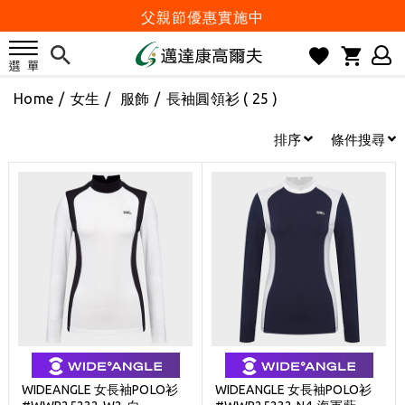
父親節優惠實施中
2026邁達康盃 開始受理報名
7月份 門市免費試打日程 已公佈!
Home
/
女生
/
服飾
/
長袖圓領衫
( 25 )
防詐騙! 勿信來路不明連結及優惠
歡迎體驗公益店Friends Screen模擬器
排序
條件搜尋
刷台新卡滿 $6000 分 3 期 0 利率
Golf Point 會員回饋積點
消費滿 $2000 享免運
Happy Father's Day
父親節優惠實施中
2026邁達康盃 開始受理報名
7月份 門市免費試打日程 已公佈!
防詐騙! 勿信來路不明連結及優惠
WIDEANGLE 女長袖POLO衫
WIDEANGLE 女長袖POLO衫
歡迎體驗公益店Friends Screen模擬器