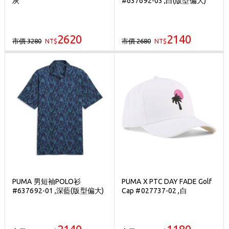
灰
#637692-03 ,白(版型偏大)
刷台新卡滿 $6000 分 3 期 0 利率
Golf Point 會員回饋積點
2620
2140
市價 3280
市價 2680
NT$
消費滿 $2000 享免運
NT$
PUMA 男短袖POLO衫
PUMA X PTC DAY FADE Golf
#637692-01 ,深藍(版型偏大)
Cap #027737-02 ,白