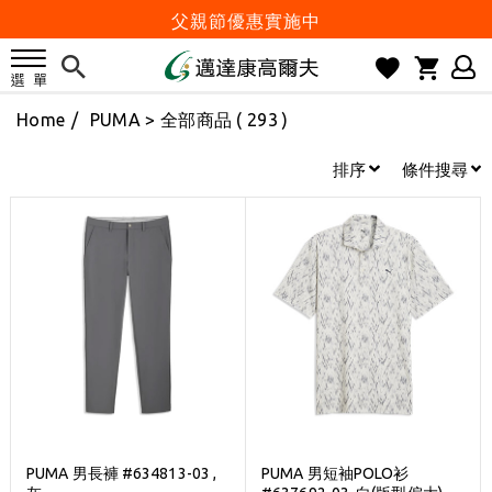
父親節優惠實施中
2026邁達康盃 開始受理報名
7月份 門市免費試打日程 已公佈!
Home
/
PUMA
> 全部商品 ( 293 )
防詐騙! 勿信來路不明連結及優惠
歡迎體驗公益店Friends Screen模擬器
排序
條件搜尋
刷台新卡滿 $6000 分 3 期 0 利率
Golf Point 會員回饋積點
消費滿 $2000 享免運
Happy Father's Day
父親節優惠實施中
2026邁達康盃 開始受理報名
7月份 門市免費試打日程 已公佈!
防詐騙! 勿信來路不明連結及優惠
PUMA 男長褲 #634813-03 ,
PUMA 男短袖POLO衫
歡迎體驗公益店Friends Screen模擬器