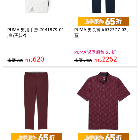
PUMA 男用手套 #041879-01
PUMA 男長褲 #632277-02 ,
,白/黑(JP)
藍
PUMA 過季服飾 65 折
620
2262
市價 780
市價 3480
NT$
NT$